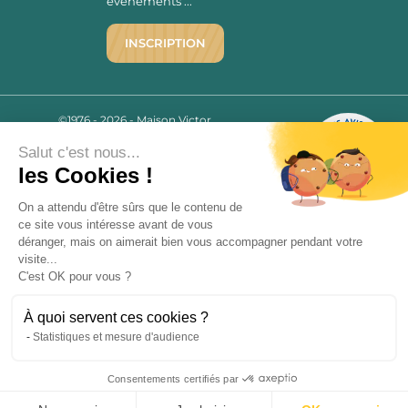
évènements ...
INSCRIPTION
©1976 - 2026 - Maison Victor
Qui sommes-nous ?
9.7
/10
Salut c'est nous...
Mentions légales
2780 AVIS
les Cookies !
C.G.V.
Politique de confidentialité
On a attendu d'être sûrs que le contenu de
FAQ
ce site vous intéresse avant de vous
déranger, mais on aimerait bien vous accompagner pendant votre
Livraisons
visite...
C'est OK pour vous ?
Paiement sécurisé
À quoi servent ces cookies ?
Statistiques et mesure d'audience
« L’abus d’alcool est dangereux pour la santé, à consommer avec
Consentements certifiés par
modération. La vente d’alcool est strictement interdite aux mineurs.
9.7
/10
»
2780 avis