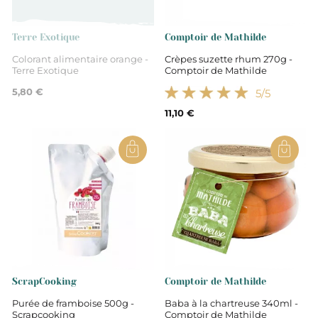
Aides pâtisserie
Terre Exotique
Comptoir de Mathilde
Colorant alimentaire orange -
Crèpes suzette rhum 270g -
Terre Exotique
Comptoir de Mathilde
5,80 €
5
/5
11,10 €
ScrapCooking
Comptoir de Mathilde
Purée de framboise 500g -
Baba à la chartreuse 340ml -
Scrapcooking
Comptoir de Mathilde