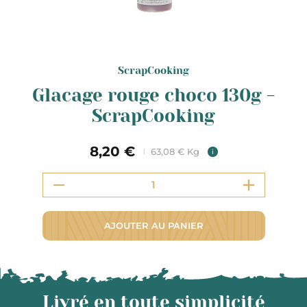
ScrapCooking
Glacage rouge choco 130g -
ScrapCooking
8,20 €
63,08 € Kg
i
AJOUTER AU PANIER
Livré en toute simplicité