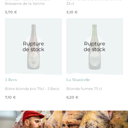
Brasserie de la Senne
33 cl
3,70 €
3,10 €
Rupture
Rupture
de stock
de stock
3 Becs
La Manivelle
Bière blonde bio 75cl - 3 Becs
Blonde fumee 75 cl
7,10 €
6,20 €