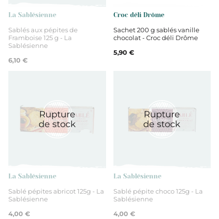
Sablés
La Sablésienne
Croc déli Drôme
Sablés aux pépites de
Sachet 200 g sablés vanille
Framboise 125 g - La
chocolat - Croc déli Drôme
Sablésienne
5,90 €
6,10 €
Rupture
Rupture
de stock
de stock
La Sablésienne
La Sablésienne
Sablé pépites abricot 125g - La
Sablé pépite choco 125g - La
Sablésienne
Sablésienne
4,00 €
4,00 €