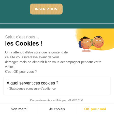
INSCRIPTION
©1976 - 2026 - Maison Victor
Qui sommes-nous ?
9.7
Salut c'est nous...
/10
les Cookies !
Mentions légales
2780 AVIS
C.G.V.
On a attendu d'être sûrs que le contenu de
Politique de confidentialité
ce site vous intéresse avant de vous
FAQ
déranger, mais on aimerait bien vous accompagner pendant votre
Livraisons
visite...
C'est OK pour vous ?
Paiement sécurisé
À quoi servent ces cookies ?
Statistiques et mesure d'audience
Consentements certifiés par
« L’abus d’alcool est dangereux pour la santé, à consommer avec
9.7
modération. La vente d’alcool est strictement interdite aux mineurs.
/10
2780 avis
»
Non merci
Je choisis
OK pour moi