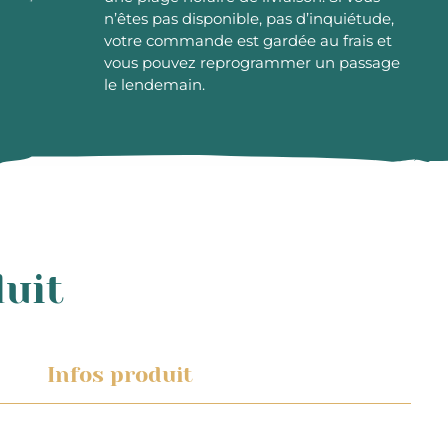
n’êtes pas disponible, pas d’inquiétude,
votre commande est gardée au frais et
vous pouvez reprogrammer un passage
le lendemain.
duit
Infos produit