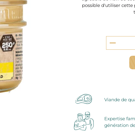
serie et préparations pour dessert
possible d'utiliser cett
confiseries
arines
ocolats chauds
Viande de qua
Expertise fam
génération de