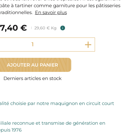
Fromager Affineurs depuis plus de 45 ans
e pâte à tartiner comme garniture pour les pâtisseries
Découvrez + de 3000 références disponibles
Sélection dans les fermes locales depuis 1976
traditionnelles.
En savoir plus
Découvrez notre sélection de Fromages livrés en 24h
Découvrir notre savoir-faire de maquignon
7,40 €
Sélection par notre sommelier
29,60 € Kg
i
Découvrir
AJOUTER AU PANIER
Derniers articles en stock
lité choisie par notre maquignon en circuit court
iliale reconnue et transmise de génération en
puis 1976