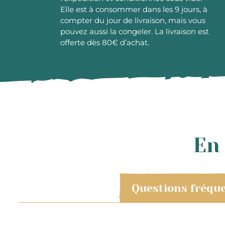
Elle est à consommer dans les 9 jours, à
compter du jour de livraison, mais vous
pouvez aussi la congeler. La livraison est
offerte dès 80€ d’achat.
En 
Questions fréqu