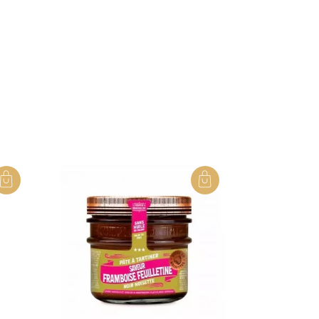
r@maisonvictor.fr