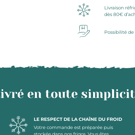
Livraison réfr
dès 80€ d’ac
Possibilité de
ivré en toute simplici
LE RESPECT DE LA CHAÎNE DU FROID
Votre commande est préparée puis
stockée dans nos frigos. Vous êtes