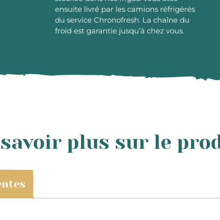
ensuite livré par les camions réfrigérés
du service Chronofresh. La chaîne du
froid est garantie jusqu’à chez vous.
savoir plus sur le pro
entes