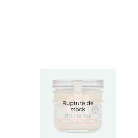
cours de préparation”, il ne vous sera plus possible de v
Vous pouvez nous contacter par téléphone au
04 75 01 
Rupture de
stock