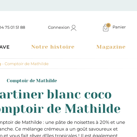
0
Panier
Connexion
04 75 01 51 88
Notre histoire
Magazine
AVE
0g - Comptoir de Mathilde
Comptoir de Mathilde
tartiner blanc coco
omptoir de Mathilde
mptoir de Mathilde : une pâte de noisettes à 20% et une
lanche. Ce mélange crémeux a un goût savoureux et
Boutique à Montélimar & Epicerie fine en ligne
et vous fait rêver d'îles tropicales ! Il est également