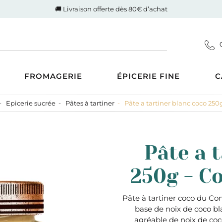
🚚 Livraison offerte dès 80€ d’achat
FROMAGERIE
ÉPICERIE FINE
C
Epicerie sucrée
Pâtes à tartiner
Pâte a tartiner blanc coco 25
Coupes
d'Auvergne-Rhône-Alpes
ucrée
Gigot de Drôme-Ardèche
s AOP
Côte de boeuf Charolaise
 et compotes
Pâte a 
es au Lait Cru
Poulet fermier de Quentin
ntrecôte
tiner
Nos saucisses maison
250g - C
usions
Cognac Et Calvados
ranolas et mueslis
, Liqueur Et Crème
ognes, biscottes et pains
Pâte à tartiner coco du Co
base de noix de coco b
crés
zcal Et Cachaca
agréable de noix de coco 