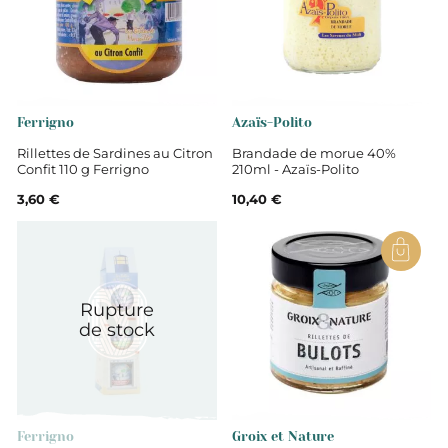
Vendée
Terrines et rillettes de la mer
Ferrigno
Azaïs-Polito
Rillettes de Sardines au Citron
Brandade de morue 40%
Confit 110 g Ferrigno
210ml - Azaïs-Polito
3,60 €
10,40 €
Rupture
de stock
Ferrigno
Groix et Nature