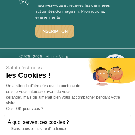
Inscrivez-vous et recevez les dernières
actualités du magasin. Promotions,
évènements ...
INSCRIPTION
©1976 - 2026 - Maison Victor
Qui sommes-nous ?
9.7
/10
Salut c'est nous...
Mentions légales
2780 AVIS
les Cookies !
C.G.V.
Politique de confidentialité
On a attendu d'être sûrs que le contenu de
FAQ
ce site vous intéresse avant de vous
déranger, mais on aimerait bien vous accompagner pendant votre
Livraisons
visite...
C'est OK pour vous ?
Paiement sécurisé
À quoi servent ces cookies ?
Statistiques et mesure d'audience