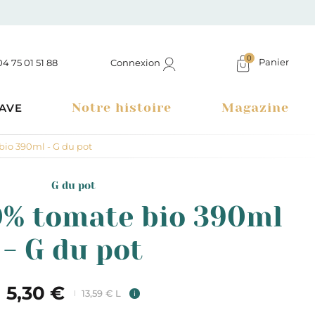
0
Panier
Connexion
04 75 01 51 88
Notre histoire
Magazine
AVE
io 390ml - G du pot
G du pot
0% tomate bio 390ml
- G du pot
5,30 €
13,59 € L
i
Boutique à Montélimar & Epicerie fine en ligne