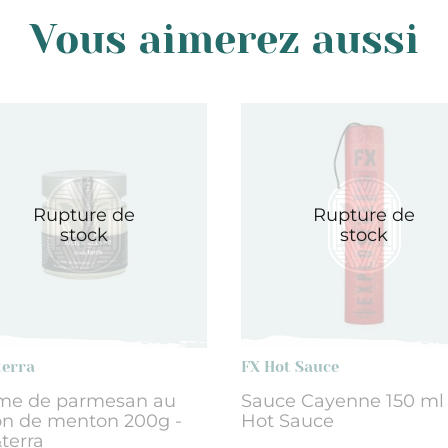
Vous aimerez aussi
Rupture de
Rupture de
stock
stock
terra
FX Hot Sauce
me de parmesan au
Sauce Cayenne 150 ml 
on de menton 200g -
Hot Sauce
terra