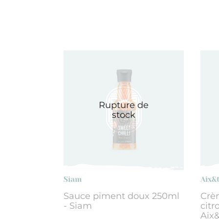
Rupture de
stock
Siam
Aix&
Sauce piment doux 250ml
Crè
- Siam
citr
Aix&