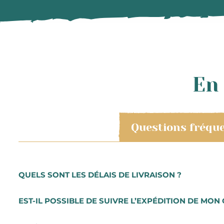
En 
Questions fréqu
QUELS SONT LES DÉLAIS DE LIVRAISON ?
Les commandes sont préparées très rapidement. Vous re
EST-IL POSSIBLE DE SUIVRE L’EXPÉDITION DE MON 
commande se font du mardi au samedi. Pour toute comma
sélectionner l’option avec notre transporteur DHL.
Lorsque vous aurez procédé au paiement de votre comma