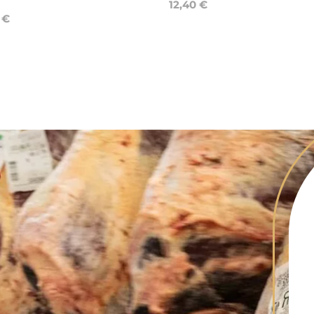
12,40 €
 €