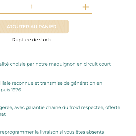
Fromager Affineurs depuis plus de 45 ans
Découvrez + de 3000 références disponibles
Sélection dans les fermes locales depuis 1976
Découvrez notre sélection de Fromages livrés en 24h
Découvrir notre savoir-faire de maquignon
Sélection par notre sommelier
AJOUTER AU PANIER
Découvrir
Rupture de stock
lité choisie par notre maquignon en circuit court
iliale reconnue et transmise de génération en
puis 1976
igérée, avec garantie chaîne du froid respectée, offerte
hat
 reprogrammer la livraison si vous êtes absents