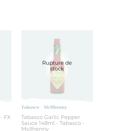
Rupture de
stock
Tabasco - McIlhenny
- FX
Tabasco Garlic Pepper
Sauce 148ml - Tabasco -
McIlhenny