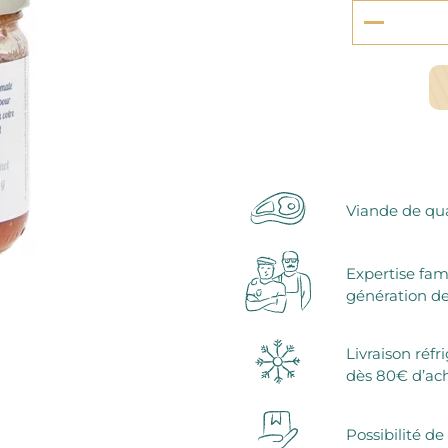
serie et préparations pour dessert
confiseries
arines
ocolats chauds
Viande de qua
Expertise fam
génération de
Livraison réfr
dès 80€ d’ac
Possibilité de