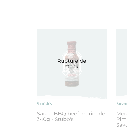
Rupture de
stock
Stubb's
Savo
Sauce BBQ beef marinade
Mou
340g - Stubb's
Pime
Savo