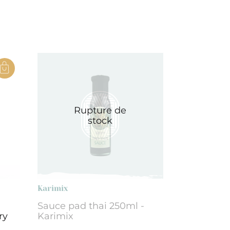
Rupture de
stock
Karimix
Sauce pad thai 250ml -
ry
Karimix