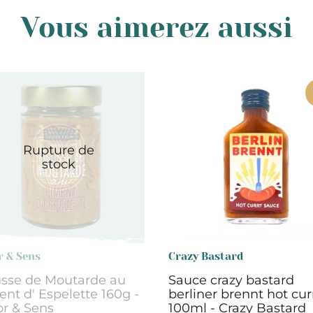
Vous aimerez aussi
Rupture de
stock
r & Sens
Crazy Bastard
sse de Moutarde au
Sauce crazy bastard
nt d' Espelette 160g -
berliner brennt hot cur
r & Sens
100ml - Crazy Bastard