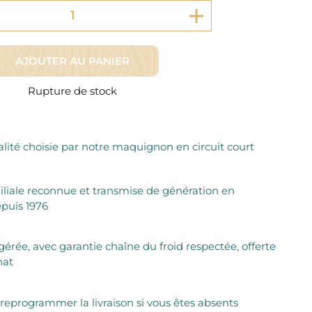
Fromager Affineurs depuis plus de 45 ans
Découvrez + de 3000 références disponibles
Sélection dans les fermes locales depuis 1976
Découvrez notre sélection de Fromages livrés en 24h
Découvrir notre savoir-faire de maquignon
Sélection par notre sommelier
AJOUTER AU PANIER
Découvrir
Rupture de stock
lité choisie par notre maquignon en circuit court
iliale reconnue et transmise de génération en
puis 1976
igérée, avec garantie chaîne du froid respectée, offerte
hat
 reprogrammer la livraison si vous êtes absents