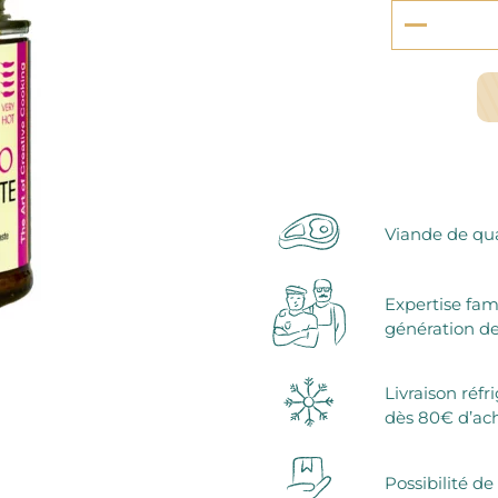
serie et préparations pour dessert
confiseries
arines
ocolats chauds
Viande de qua
Expertise fam
génération de
Livraison réfr
dès 80€ d’ac
Possibilité de