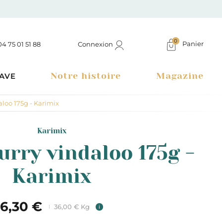
0
Panier
Connexion
04 75 01 51 88
Notre histoire
Magazine
AVE
aloo 175g - Karimix
Karimix
urry vindaloo 175g -
Karimix
6,30 €
36,00 € Kg
i
Boutique à Montélimar & Epicerie fine en ligne