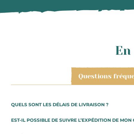
En 
Questions fréqu
QUELS SONT LES DÉLAIS DE LIVRAISON ?
Les commandes sont préparées très rapidement. Vous re
EST-IL POSSIBLE DE SUIVRE L’EXPÉDITION DE MON 
commande se font du mardi au samedi. Pour toute comma
sélectionner l’option avec notre transporteur DHL.
Lorsque vous aurez procédé au paiement de votre comma