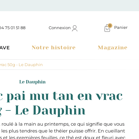
0
Panier
Connexion
04 75 01 51 88
Notre histoire
Magazine
AVE
vrac 50g - Le Dauphin
Le Dauphin
c pai mu tan en vrac
 - Le Dauphin
t roulé à la main au printemps, ce qui signifie que vous
 les plus tendres que le théier puisse offrir. En cueillant
Boutique à Montélimar & Epicerie fine en ligne
t les premières feuilles, ce thé est doux et fleuri avec