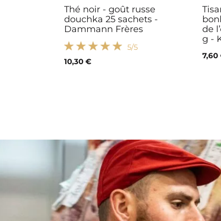
Thé noir - goût russe
Tisa
douchka 25 sachets -
bonh
Dammann Frères
de l
g -
5
/5
7,60
10,30 €