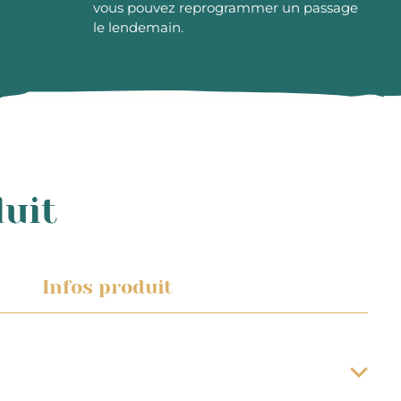
vous pouvez reprogrammer un passage
le lendemain.
duit
Infos produit