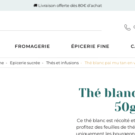
🚚 Livraison offerte dès 80€ d’achat
FROMAGERIE
ÉPICERIE FINE
C
ne
Epicerie sucrée
Thés et infusions
Thé blanc pai mu tan en 
Coupes
d'Auvergne-Rhône-Alpes
ucrée
Gigot de Drôme-Ardèche
s AOP
Côte de boeuf Charolaise
 et compotes
Thé blan
es au Lait Cru
Poulet fermier de Quentin
ntrecôte
tiner
Nos saucisses maison
50g
usions
Cognac Et Calvados
ranolas et mueslis
, Liqueur Et Crème
ognes, biscottes et pains
Ce thé blanc est récolté e
profitez des feuilles de thé
crés
zcal Et Cachaca
uniquement les bourgeons e