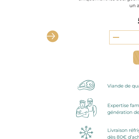
serie et préparations pour dessert
un a
confiseries
arines
ocolats chauds
Viande de qua
Expertise fam
génération de
Livraison réfr
dès 80€ d’ac