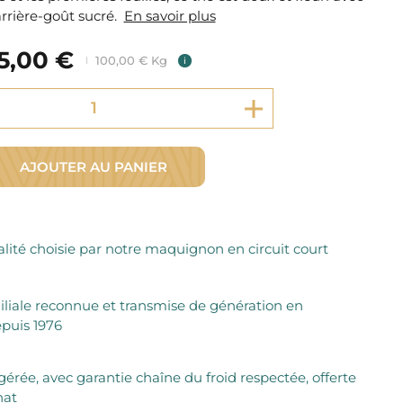
Fromager Affineurs depuis plus de 45 ans
rrière-goût sucré.
Découvrez + de 3000 références disponibles
En savoir plus
Sélection dans les fermes locales depuis 1976
Découvrez notre sélection de Fromages livrés en 24h
5,00 €
Découvrir notre savoir-faire de maquignon
100,00 € Kg
i
Sélection par notre sommelier
Découvrir
AJOUTER AU PANIER
lité choisie par notre maquignon en circuit court
iliale reconnue et transmise de génération en
puis 1976
igérée, avec garantie chaîne du froid respectée, offerte
hat