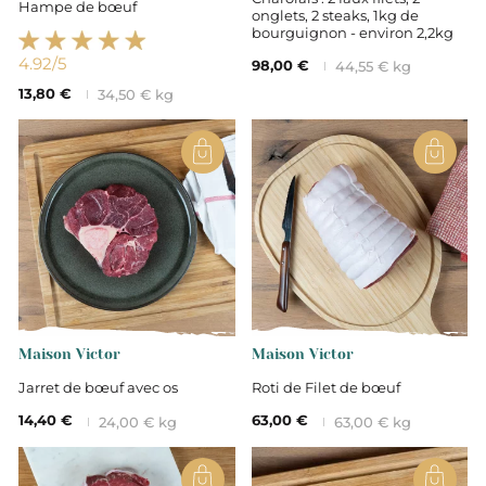
Hampe de bœuf
onglets, 2 steaks, 1kg de
bourguignon - environ 2,2kg
4.92
/5
98,00 €
44,55 € kg
13,80 €
34,50 € kg
Maison Victor
Maison Victor
Jarret de bœuf avec os
Roti de Filet de bœuf
14,40 €
63,00 €
24,00 € kg
63,00 € kg