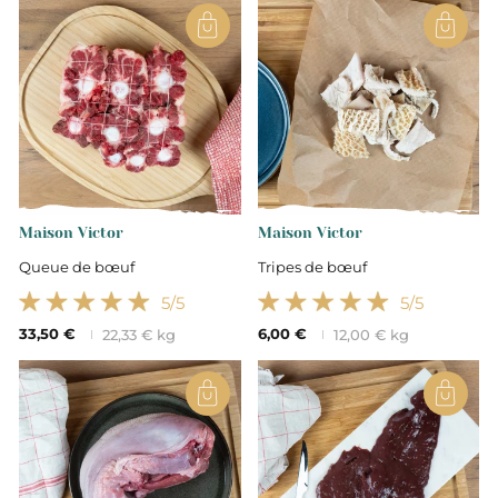
maisonvictor.fr pour découvrir notre gamme de
produits issus de cette race bovine réputée et de
ces régions françaises reconnues pour leur
production de viande de qualité .
Maison Victor
Maison Victor
Queue de bœuf
Tripes de bœuf
5
/5
5
/5
33,50 €
6,00 €
22,33 € kg
12,00 € kg