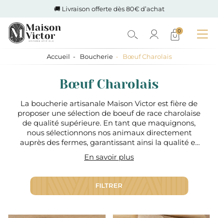
🚚 Livraison offerte dès 80€ d’achat
0
Accueil
Boucherie
Bœuf Charolais
Bœuf Charolais
La boucherie artisanale Maison Victor est fière de
proposer une sélection de boeuf de race charolaise
de qualité supérieure. En tant que maquignons,
nous sélectionnons nos animaux directement
auprès des fermes, garantissant ainsi la qualité et
l'authenticité de nos produits. Nous sommes fiers
En savoir plus
de proposer des boeufs de race charolaise
reconnue pour sa production de viande de qualité
supérieure. Nous proposons également des boeufs
FILTRER
de qualité supérieure provenant de la Drôme et de
l'Ardèche. Si vous cherchez du boeuf de race
charolaise de qualité, rendez-vous sur notre site