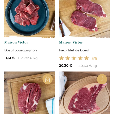
Maison Victor
Maison Victor
Bœuf bourguignon
Faux filet de bœuf
11,61 €
5
/5
23,22 € kg
20,30 €
40,60 € kg