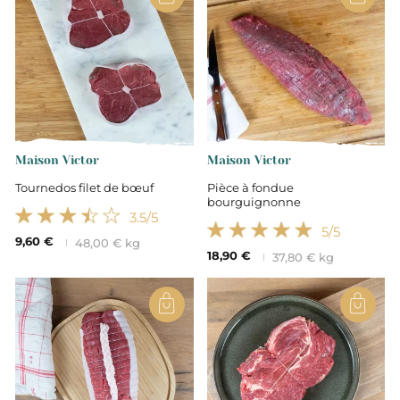
Maison Victor
Maison Victor
Tournedos filet de bœuf
Pièce à fondue
bourguignonne
3.5
/5
5
/5
9,60 €
48,00 € kg
18,90 €
37,80 € kg