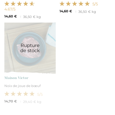
5
/5
4.67
/5
14,60 €
36,50 € kg
14,60 €
36,50 € kg
Rupture
de stock
Maison Victor
Noix de joue de bœuf
5
/5
14,70 €
29,40 € kg