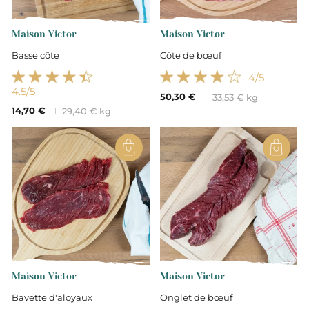
Maison Victor
Maison Victor
Basse côte
Côte de bœuf
4
/5
4.5
/5
50,30 €
33,53 € kg
14,70 €
29,40 € kg
Maison Victor
Maison Victor
Bavette d'aloyaux
Onglet de bœuf