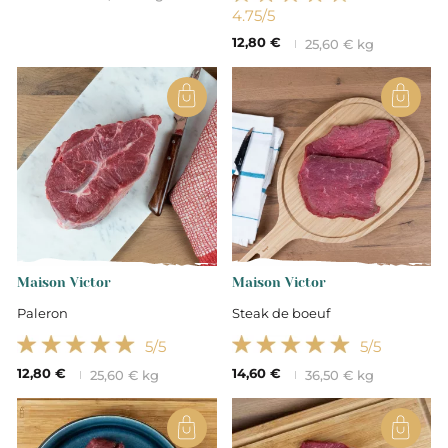
4.75
/5
12,80 €
25,60 € kg
Maison Victor
Maison Victor
Paleron
Steak de boeuf
5
/5
5
/5
12,80 €
14,60 €
25,60 € kg
36,50 € kg