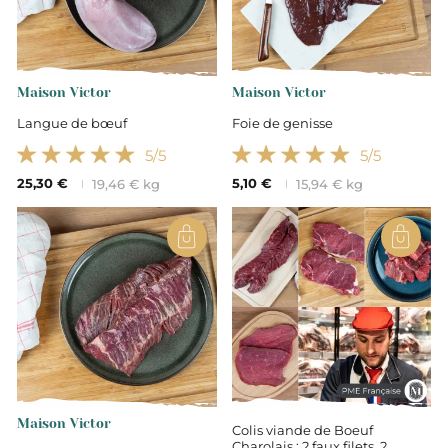
Maison Victor
Maison Victor
Langue de bœuf
Foie de genisse
5
/5
5
/5
25,30 €
5,10 €
19,46 € kg
15,94 € kg
Maison Victor
Colis viande de Boeuf
Charolais : 2 faux filets, 2