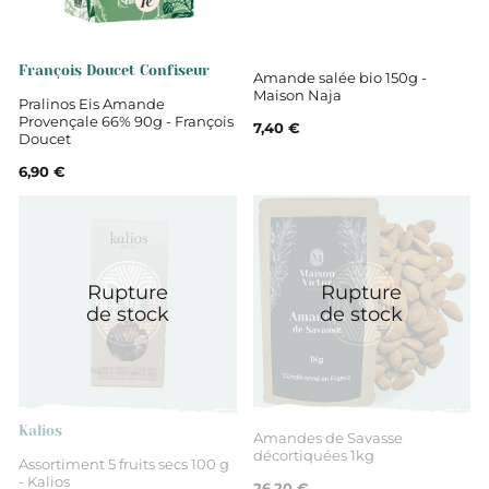
François Doucet Confiseur
Amande salée bio 150g -
Maison Naja
Pralinos Eis Amande
Provençale 66% 90g - François
7,40 €
Doucet
6,90 €
Rupture
Rupture
de stock
de stock
Kalios
Amandes de Savasse
décortiquées 1kg
Assortiment 5 fruits secs 100 g
- Kalios
26,20 €