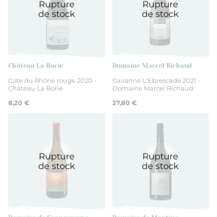
Rupture
Rupture
de stock
de stock
Château La Borie
Domaine Marcel Richaud
Cote du Rhône rouge 2020 -
Cairanne L'Ebrescade 2021 -
Château La Borie
Domaine Marcel Richaud
8,20 €
27,80 €
Rupture
Rupture
de stock
de stock