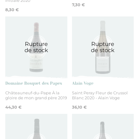
Initiale 2020
7,30 €
8,30 €
Rupture
Rupture
de stock
de stock
Domaine Bosquet des Papes
Alain Voge
Châteauneuf-du-Pape À la
Saint Peray Fleur de Crussol
gloire de mon grand père 2019
Blanc 2020 - Alain Voge
44,30 €
36,10 €