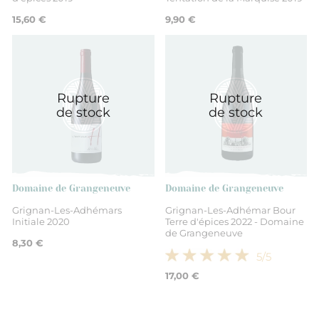
15,60 €
9,90 €
Rupture
Rupture
de stock
de stock
Domaine de Grangeneuve
Domaine de Grangeneuve
Grignan-Les-Adhémars
Grignan-Les-Adhémar Bour
Initiale 2020
Terre d'épices 2022 - Domaine
de Grangeneuve
8,30 €
5
/5
17,00 €