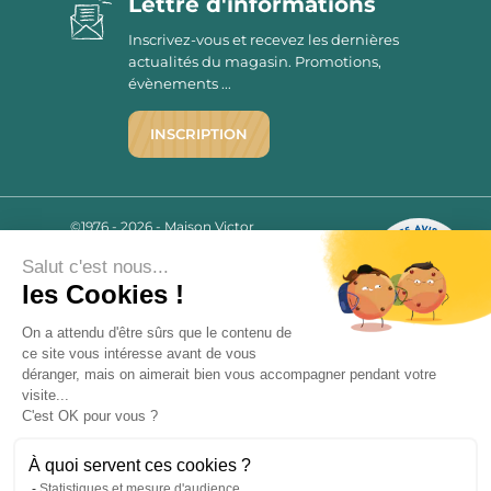
Lettre d'informations
Inscrivez-vous et recevez les dernières
actualités du magasin. Promotions,
évènements ...
INSCRIPTION
©1976 - 2026 - Maison Victor
Qui sommes-nous ?
9.7
/10
Salut c'est nous...
Mentions légales
2780 AVIS
les Cookies !
C.G.V.
Politique de confidentialité
On a attendu d'être sûrs que le contenu de
FAQ
ce site vous intéresse avant de vous
déranger, mais on aimerait bien vous accompagner pendant votre
Livraisons
visite...
C'est OK pour vous ?
Paiement sécurisé
À quoi servent ces cookies ?
Statistiques et mesure d'audience