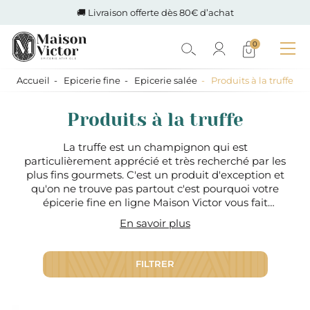
🚚 Livraison offerte dès 80€ d’achat
0
Accueil
Epicerie fine
Epicerie salée
Produits à la truffe
Produits à la truffe
La truffe est un champignon qui est
particulièrement apprécié et très recherché par les
plus fins gourmets. C'est un produit d'exception et
qu'on ne trouve pas partout c'est pourquoi votre
épicerie fine en ligne Maison Victor vous fait
partager tous ses produits à base de truffe que ce
En savoir plus
soit de la truffe noire ou de la truffe blanche. Vous
retrouverez dans votre épicerie salée un large
choix de produits à la truffe parmi lesquels des
FILTRER
huiles d'olives, des tartinables, des chips, des
coffrets et encore plein de surprises truffées ;)