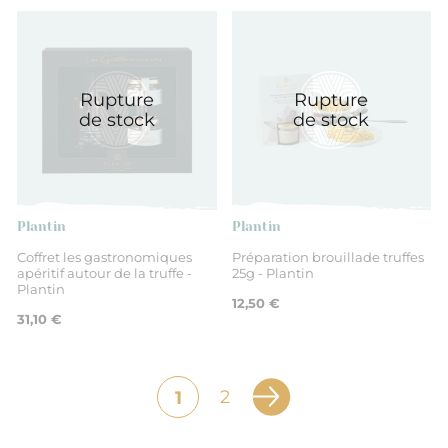
Rupture
Rupture
de stock
de stock
Plantin
Plantin
Coffret les gastronomiques
Préparation brouillade truffes
apéritif autour de la truffe -
25g - Plantin
Plantin
12,50 €
31,10 €
2
1