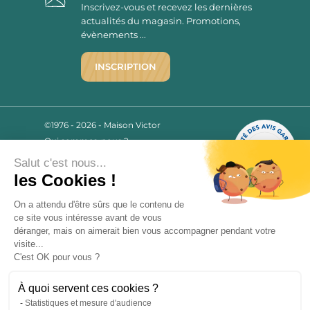
Inscrivez-vous et recevez les dernières
actualités du magasin. Promotions,
évènements ...
INSCRIPTION
©1976 - 2026 - Maison Victor
Qui sommes-nous ?
9.7
/10
Mentions légales
2779 AVIS
Salut c'est nous...
C.G.V.
les Cookies !
Politique de confidentialité
FAQ
On a attendu d'être sûrs que le contenu de
ce site vous intéresse avant de vous
Livraisons
déranger, mais on aimerait bien vous accompagner pendant votre
visite...
C'est OK pour vous ?
Paiement sécurisé
À quoi servent ces cookies ?
Statistiques et mesure d'audience