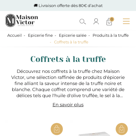
🚚 Livraison offerte dès 80€ d’achat
0
Accueil
Epicerie fine
Epicerie salée
Produits à la truffe
Coffrets à la truffe
Coffrets à la truffe
Découvrez nos coffrets à la truffe chez Maison
Victor, une sélection raffinée de produits d'épicerie
fine alliant la saveur intense de la truffe noire et
blanche. Chaque coffret comprend une variété de
délices tels que l'huile d'olive truffée, le sel à la
truffe, et des crèmes de champignons, parfaits
En savoir plus
pour sublimer vos plats ou offrir un cadeau
gastronomique exceptionnel. Nos produits sont
soigneusement choisis pour garantir une
expérience culinaire inoubliable, alliant tradition et
qualité artisanale.