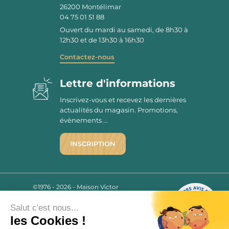
26200
Montélimar
04 75 01 51 88
Ouvert du mardi au samedi, de 8h30 à
12h30 et de 13h30 à 16h30
Contactez-nous
Lettre d'informations
Inscrivez-vous et recevez les dernières
actualités du magasin. Promotions,
évènements ...
INSCRIPTION
©1976 - 2026 - Maison Victor
Qui sommes-nous ?
9.7
/10
Salut c'est nous...
Mentions légales
2780 AVIS
les Cookies !
C.G.V.