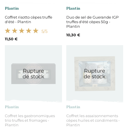
Plantin
Plantin
Coffret risotto cèpes truffe
Duo de sel de Guerande IGP
d'été - Plantin
truffes d'été cèpes 50g -
Plantin
5
/5
10,30 €
11,50 €
Rupture
Rupture
de stock
de stock
Plantin
Plantin
Coffret les gastronomiques
Coffret les assaisonnements
trio truffes et fromages -
cèpes huiles et condiments -
Plantin
Plantin