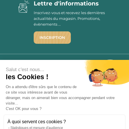
Lettre d'informations
Inscrivez-vous et recevez les dernières
actualités du magasin. Promotions,
évènements ...
INSCRIPTION
©1976 - 2026 - Maison Victor
Qui sommes-nous ?
9.7
Salut c'est nous...
/10
Mentions légales
les Cookies !
2779 AVIS
C.G.V.
On a attendu d'être sûrs que le contenu de
Politique de confidentialité
ce site vous intéresse avant de vous
FAQ
déranger, mais on aimerait bien vous accompagner pendant votre
Livraisons
visite...
C'est OK pour vous ?
Paiement sécurisé
À quoi servent ces cookies ?
Statistiques et mesure d'audience