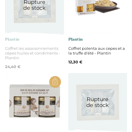
Rupture
de stock
Plantin
Plantin
Coffret les assaisonnements
Coffret polenta aux cepes et a
cèpes huiles et condiments -
la truffe d'été - Plantin
Plantin
12,30 €
24,40 €
Rupture
de stock