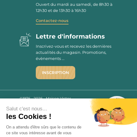
Ouvert du mardi au samedi, de 8h30 à
12h30 et de 13h30 à 16h30
Contactez-nous
Lettre d'informations
Inscrivez-vous et recevez les dernières
actualités du magasin. Promotions,
évènements ...
INSCRIPTION
©1976 - 2026 - Maison Victor
Qui sommes-nous ?
9.7
Salut c'est nous...
/10
Mentions légales
2780 AVIS
les Cookies !
C.G.V.
Politique de confidentialité
On a attendu d'être sûrs que le contenu de
ce site vous intéresse avant de vous
FAQ