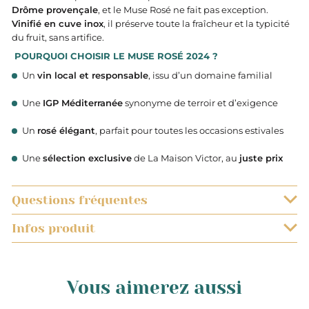
Drôme provençale
, et le Muse Rosé ne fait pas exception.
Vinifié en cuve inox
, il préserve toute la fraîcheur et la typicité
du fruit, sans artifice.
POURQUOI CHOISIR LE MUSE ROSÉ 2024 ?
Un
vin local et responsable
, issu d’un domaine familial
Une
IGP Méditerranée
synonyme de terroir et d’exigence
Un
rosé élégant
, parfait pour toutes les occasions estivales
Une
sélection exclusive
de La Maison Victor, au
juste prix
Questions fréquentes
Infos produit
QUELS SONT LES DÉLAIS DE LIVRAISON ?
0.750
Les livraisons à température ambiante sont prises en
EST-IL POSSIBLE DE SUIVRE L’EXPÉDITION DE MON COLIS ?
charge par Colissimo. Vous recevrez votre commande
Vous aimerez aussi
dans un délai de 48h à compter de la date d’expédition
Lorsque vous aurez procédé au paiement de votre
1.500
JE N’AI JAMAIS ENTENDU PARLER DE MAISON VICTOR.