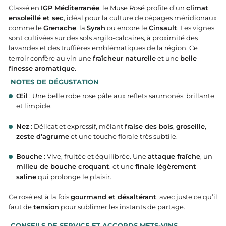
Classé en
IGP Méditerranée
, le Muse Rosé profite d’un
climat
ensoleillé et sec
, idéal pour la culture de cépages méridionaux
comme le
Grenache
, la
Syrah
ou encore le
Cinsault
. Les vignes
sont cultivées sur des sols argilo-calcaires, à proximité des
lavandes et des truffières emblématiques de la région. Ce
terroir confère au vin une
fraîcheur naturelle
et une
belle
finesse aromatique
.
NOTES DE DÉGUSTATION
Œil
: Une belle robe rose pâle aux reflets saumonés, brillante
et limpide.
Nez
: Délicat et expressif, mêlant
fraise des bois
,
groseille
,
zeste d’agrume
et une touche florale très subtile.
Bouche
: Vive, fruitée et équilibrée. Une
attaque fraîche
, un
milieu de bouche croquant
, et une
finale légèrement
saline
qui prolonge le plaisir.
Ce rosé est à la fois
gourmand et désaltérant
, avec juste ce qu’il
faut de
tension
pour sublimer les instants de partage.
CONSEILS DE SERVICE ET ACCORDS METS-VINS