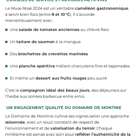
Le Muse Rosé 2024 est un véritable
caméléon gastronomique
,
à servir bien frais (entre
8 et 10 °C
). Il s’accorde
merveilleusement avec :
Une
salade de tomates anciennes
au chèvre frais
Un
tartare de saumon
à la mangue
Des
brochettes de crevettes marinées
Une
planche apéritive
mêlant charcuterie fine et tapenades
Et même un
dessert aux fruits rouges
peu sucré
C’est le
compagnon idéal des beaux jours
, des déjeuners sur
l’herbe aux soirées barbecue entre amis.
UN ENGAGEMENT QUALITÉ DU DOMAINE DE MONTINE
Le Domaine de Montine cultive ses vignes selon une approche
raisonnée
, avec un souci constant de respect de
l’environnement et de
valorisation du terroir
. Chaque
millésime est pensé avec soin pour
refléter l’authenticité de la