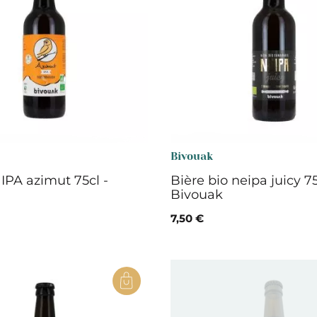
Bivouak
 IPA azimut 75cl -
Bière bio neipa juicy 75
Bivouak
7,50 €