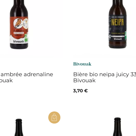
Bivouak
o ambrée adrenaline
Bière bio neipa juicy 33
vouak
Bivouak
3,70 €