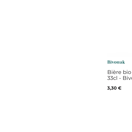
Pleine Lune
Bivouak
Bière bi
33cl - Bi
3,30 €