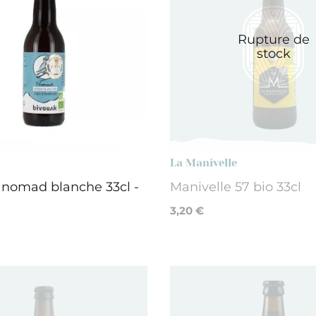
Rupture de
stock
La Manivelle
o nomad blanche 33cl -
Manivelle 57 bio 33cl
3,20 €