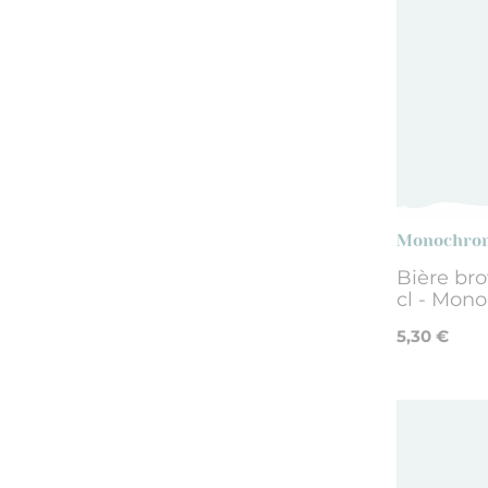
Monochro
Bière bro
cl - Mon
5,30 €