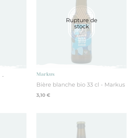
Rupture de
stock
Markus
 -
Bière blanche bio 33 cl - Markus
3,10 €