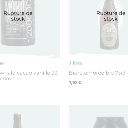
Rupture de
Rupture de
stock
stock
me
3 Becs
wnale cacao vanille 33
Bière ambrée bio 75cl 
ochrome
7,10 €