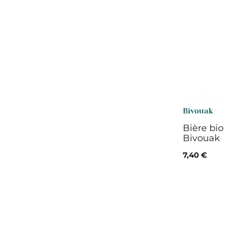
Bivouak
Bière bio
Bivouak
7,40 €