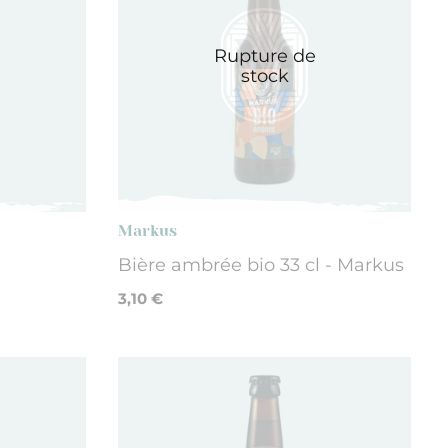
Rupture de
stock
Markus
-
Bière ambrée bio 33 cl - Markus
3,10 €