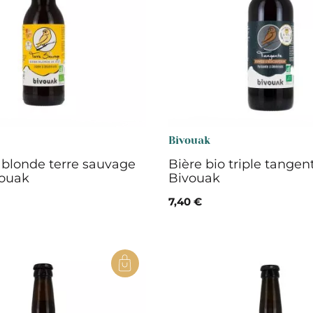
serie et préparations pour dessert
confiseries
arines
ocolats chauds
Bivouak
 blonde terre sauvage
Bière bio triple tangent
vouak
Bivouak
7,40 €