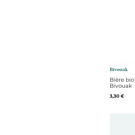
Bivouak
Bière bi
Bivouak
3,30 €