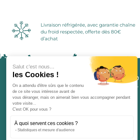
Soupes
Provence - Corse
Aides pâtis
Porto
Produits de la mer
Sud-Ouest
Bonbons et 
Plats cuisinés
Vins Du Monde
Sucres et f
Terrine, pâté, rillette et caillette
Sirops
Livraison réfrigérée, avec garantie chaîne
Foie gras
Cafés et ch
du froid respectée, offerte dès 80€
Jus
d’achat
Sodas
Salut c'est nous...
les Cookies !
On a attendu d'être sûrs que le contenu
de ce site vous intéresse avant de
vous déranger, mais on aimerait bien vous accompagner pendant
votre visite...
ÉPICERIE ATYPIQUE
C'est OK pour vous ?
Entreprise familiale et indépendante
depuis 1976
À quoi servent ces cookies ?
Statistiques et mesure d'audience