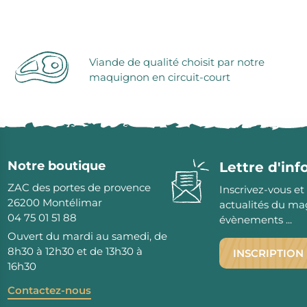
serie et préparations pour dessert
confiseries
arines
Viande de qualité choisit par notre
ocolats chauds
maquignon en circuit-court
Notre boutique
Lettre d'in
ZAC des portes de provence
Inscrivez-vous et
26200
Montélimar
actualités du ma
04 75 01 51 88
évènements ...
Ouvert du mardi au samedi, de
8h30 à 12h30 et de 13h30 à
INSCRIPTION
16h30
Contactez-nous