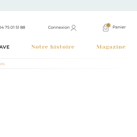
0
Panier
Connexion
04 75 01 51 88
Notre histoire
Magazine
AVE
es
Boutique à Montélimar & Epicerie fine en ligne