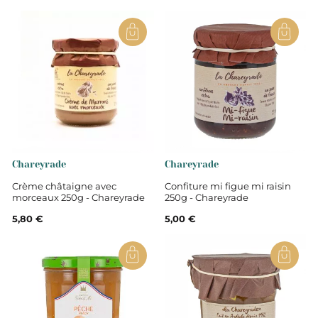
d'ingrédients locaux, préparées de façon artisanale
comme au bon vieux temps où l'on mangeait les
gelées de framboise de nos grands-mères, et avec
un large choix de parfums pour que chacun puisse
bien démarrer la journée.
Chareyrade
Chareyrade
Crème châtaigne avec
Confiture mi figue mi raisin
morceaux 250g - Chareyrade
250g - Chareyrade
5,80 €
5,00 €