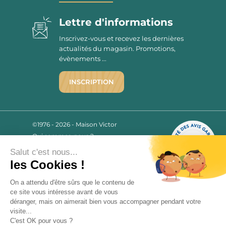
Lettre d'informations
Inscrivez-vous et recevez les dernières
actualités du magasin. Promotions,
évènements ...
INSCRIPTION
©1976 - 2026 - Maison Victor
Qui sommes-nous ?
9.7
/10
Mentions légales
2780 AVIS
Salut c'est nous...
C.G.V.
les Cookies !
Politique de confidentialité
FAQ
On a attendu d'être sûrs que le contenu de
ce site vous intéresse avant de vous
Livraisons
déranger, mais on aimerait bien vous accompagner pendant votre
visite...
C'est OK pour vous ?
Paiement sécurisé