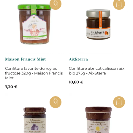
Maison Francis Miot
Aix&terra
Confiture favorite du roy au
Confiture abricot calisson aix
fructose 320g - Maison Francis
bio 275g - Aix&terra
Miot
10,60 €
7,30 €