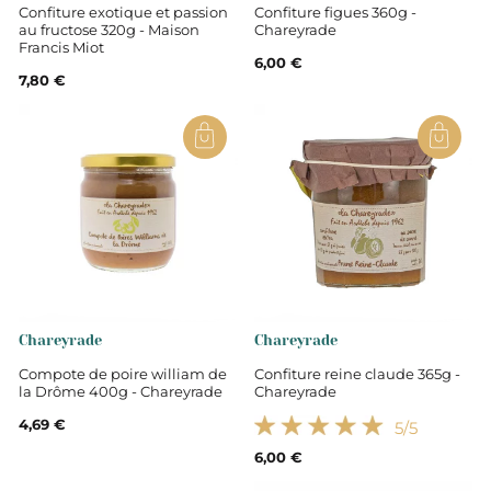
Confiture exotique et passion
Confiture figues 360g -
au fructose 320g - Maison
Chareyrade
Francis Miot
6,00 €
7,80 €
Chareyrade
Chareyrade
Compote de poire william de
Confiture reine claude 365g -
la Drôme 400g - Chareyrade
Chareyrade
4,69 €
5
/5
6,00 €