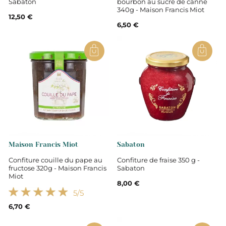
Sabaton
bourbon au sucre de canne
340g - Maison Francis Miot
12,50 €
6,50 €
Maison Francis Miot
Sabaton
Confiture couille du pape au
Confiture de fraise 350 g -
fructose 320g - Maison Francis
Sabaton
Miot
8,00 €
5
/5
6,70 €