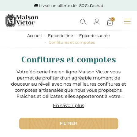
🚚 Livraison offerte dès 80€ d’achat
0
Accueil
Epicerie fine
Epicerie sucrée
Confitures et compotes
Confitures et compotes
Votre épicerie fine en ligne Maison Victor vous
permet de profiter d'un agréable moment de
douceur au réveil avec nos meilleures confitures et
compotes artisanales que nous vous proposons.
Fraîches et délicates, elles apporteront à votre
journée satisfaction et bonheur ! Chareyrade est
En savoir plus
une marque avec une gamme très importante de
confitures artisanales faites en Ardèche qui
propose aussi quelques compotes. Nous
FILTRER
partageons les mêmes valeurs avec eux c'est-à-
dire en proposant des confitures à base