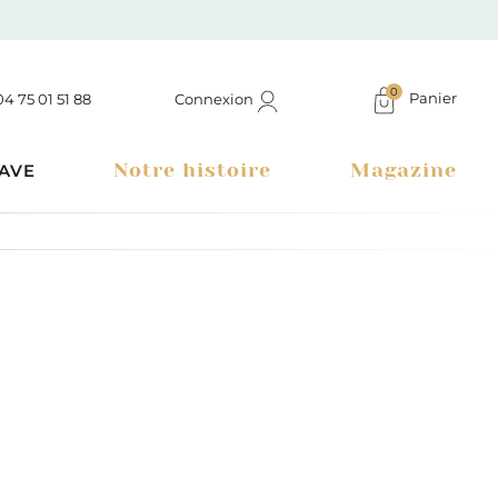
0
Panier
Connexion
04 75 01 51 88
Notre histoire
Magazine
AVE
Boutique à Montélimar & Epicerie fine en ligne