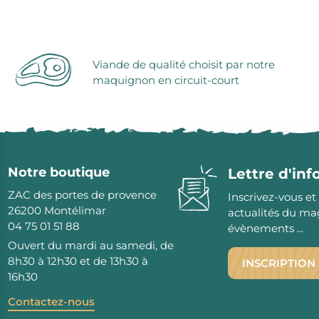
serie et préparations pour dessert
confiseries
arines
Viande de qualité choisit par notre
ocolats chauds
maquignon en circuit-court
Notre boutique
Lettre d'in
ZAC des portes de provence
Inscrivez-vous et
26200
Montélimar
actualités du ma
04 75 01 51 88
évènements ...
Ouvert du mardi au samedi, de
8h30 à 12h30 et de 13h30 à
INSCRIPTION
16h30
Contactez-nous