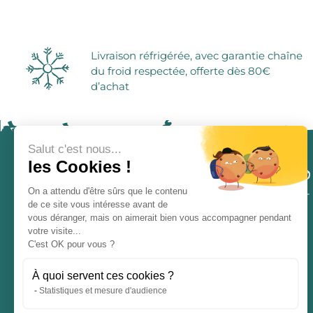
Soupes
Provence - Corse
Aides pâtis
Porto
Produits de la mer
Sud-Ouest
Bonbons et 
Plats cuisinés
Vins Du Monde
Sucres et f
Terrine, pâté, rillette et caillette
Sirops
Livraison réfrigérée, avec garantie chaîne
Foie gras
Cafés et ch
du froid respectée, offerte dès 80€
Jus
d’achat
Sodas
Salut c'est nous...
les Cookies !
On a attendu d'être sûrs que le contenu
de ce site vous intéresse avant de
vous déranger, mais on aimerait bien vous accompagner pendant
votre visite...
ÉPICERIE ATYPIQUE
C'est OK pour vous ?
Entreprise familiale et indépendante
depuis 1976
À quoi servent ces cookies ?
Statistiques et mesure d'audience