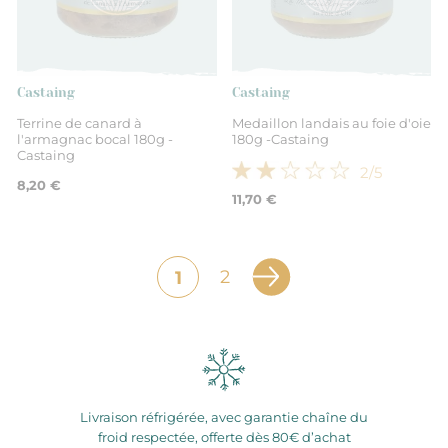
Castaing
Castaing
Terrine de canard à
Medaillon landais au foie d'oie
l'armagnac bocal 180g -
180g -Castaing
Castaing
2
/5
8,20 €
11,70 €
2
1
Livraison réfrigérée, avec garantie chaîne du
froid respectée, offerte dès 80€ d’achat