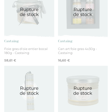
Rupture
Rupture
de stock
de stock
Castaing
Castaing
Foie gras d'oie entier bocal
Can art foie gras 4x30g -
180g - Castaing
Castaing
58,61 €
16,60 €
Rupture
Rupture
de stock
de stock