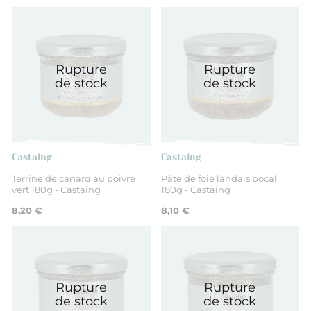
Rupture
Rupture
de stock
de stock
Castaing
Castaing
Terrine de canard au poivre
Pâté de foie landais bocal
vert 180g - Castaing
180g - Castaing
8,20 €
8,10 €
Rupture
Rupture
de stock
de stock