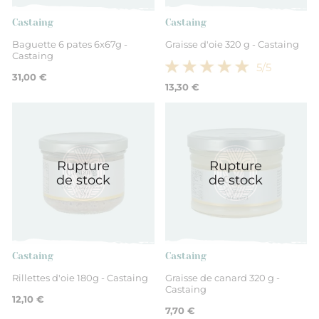
Castaing
Castaing
Baguette 6 pates 6x67g -
Graisse d'oie 320 g - Castaing
Castaing
5
/5
31,00 €
13,30 €
Rupture
Rupture
de stock
de stock
Castaing
Castaing
Rillettes d'oie 180g - Castaing
Graisse de canard 320 g -
Castaing
12,10 €
7,70 €