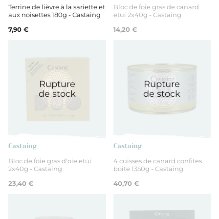
Terrine de lièvre à la sariette et
Bloc de foie gras de canard
aux noisettes 180g - Castaing
etui 2x40g - Castaing
7,90 €
14,20 €
Rupture
Rupture
de stock
de stock
Castaing
Castaing
Bloc de foie gras d'oie etui
4 cuisses de canard confites
2x40g - Castaing
boite 1350g - Castaing
23,40 €
40,70 €