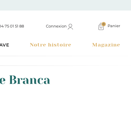
0
Panier
Connexion
04 75 01 51 88
Notre histoire
Magazine
AVE
ue Branca
Boutique à Montélimar & Epicerie fine en ligne