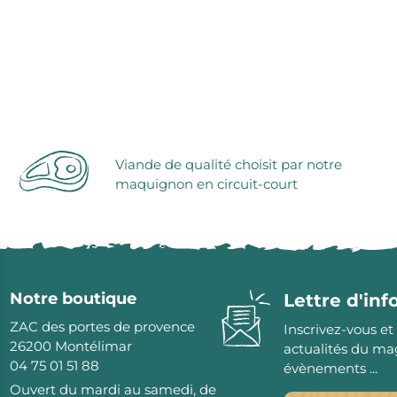
Viande de qualité choisit par notre
maquignon en circuit-court
Notre boutique
Lettre d'in
ZAC des portes de provence
Inscrivez-vous et
26200
Montélimar
actualités du ma
04 75 01 51 88
évènements ...
Ouvert du mardi au samedi, de