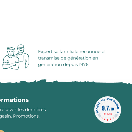
Expertise familiale reconnue et
transmise de génération en
génération depuis 1976
formations
9.7
/10
 recevez les dernières
2780 AVIS
gasin. Promotions,