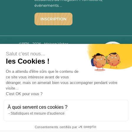
évènements ...
INSCRIPTION
©1976 - 2026 - Maison Victor
Qui sommes-nous ?
9.7
Salut c'est nous...
/10
Mentions légales
2780 AVIS
les Cookies !
C.G.V.
Politique de confidentialité
On a attendu d'être sûrs que le contenu de
ce site vous intéresse avant de vous
FAQ
déranger, mais on aimerait bien vous accompagner pendant votre
Livraisons
visite...
C'est OK pour vous ?
Paiement sécurisé
À quoi servent ces cookies ?
Statistiques et mesure d'audience
« L’abus d’alcool est dangereux pour la santé, à consommer avec
Consentements certifiés par
modération. La vente d’alcool est strictement interdite aux mineurs.
9.7
/10