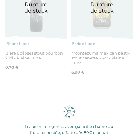
Rupture
Rupture
de stock
de stock
Pleine Lune
Pleine Lune
Bière Eclipses stout bourbon
Moontezuma mexican pastry
75cl - Pleine Lune
stout canette 44cl - Pleine
Lune
8,70 €
6,90 €
Livraison réfrigérée, avec garantie chaîne du
froid respectée, offerte dès 80€ d’achat