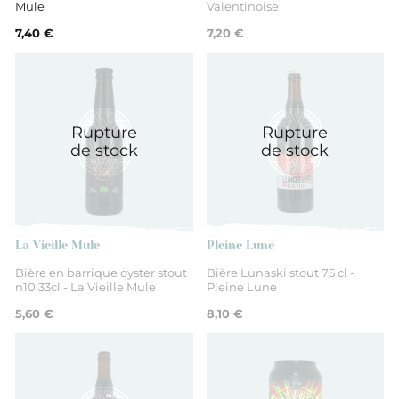
Mule
Valentinoise
7,40 €
7,20 €
Rupture
Rupture
de stock
de stock
La Vieille Mule
Pleine Lune
Bière en barrique oyster stout
Bière Lunaski stout 75 cl -
n10 33cl - La Vieille Mule
Pleine Lune
5,60 €
8,10 €