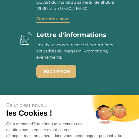
Ouvert du mardi au samedi, de 8h30 à
12h30 et de 13h30 à 16h30
Contactez-nous
Lettre d'informations
Inscrivez-vous et recevez les dernières
actualités du magasin. Promotions,
évènements ...
INSCRIPTION
©1976 - 2026 - Maison Victor
Qui sommes-nous ?
9.7
Salut c'est nous...
/10
les Cookies !
Mentions légales
2779 AVIS
C.G.V.
On a attendu d'être sûrs que le contenu de
Politique de confidentialité
ce site vous intéresse avant de vous
FAQ
déranger, mais on aimerait bien vous accompagner pendant votre