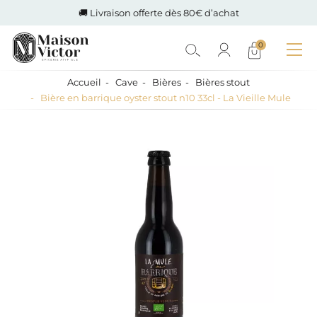
🚚 Livraison offerte dès 80€ d’achat
0
Accueil
Cave
Bières
Bières stout
Bière en barrique oyster stout n10 33cl - La Vieille Mule