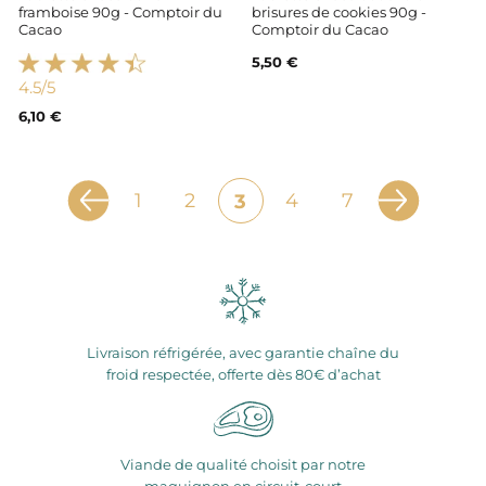
framboise 90g - Comptoir du
brisures de cookies 90g -
Cacao
Comptoir du Cacao
5,50 €
4.5
/5
6,10 €
1
2
4
7
3
Livraison réfrigérée, avec garantie chaîne du
froid respectée, offerte dès 80€ d’achat
Viande de qualité choisit par notre