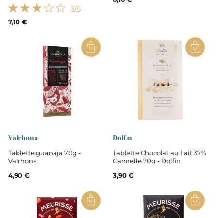
3
/5
7,10 €
Valrhona
Dolfin
Tablette guanaja 70g -
Tablette Chocolat au Lait 37%
Valrhona
Cannelle 70g - Dolfin
4,90 €
3,90 €