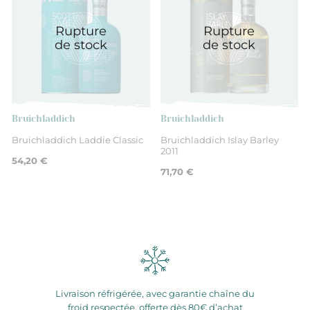
Rupture
Rupture
de stock
de stock
Bruichladdich
Bruichladdich
Bruichladdich Laddie Classic
Bruichladdich Islay Barley
2011
54,20 €
71,70 €
Livraison réfrigérée, avec garantie chaîne du
froid respectée, offerte dès 80€ d’achat