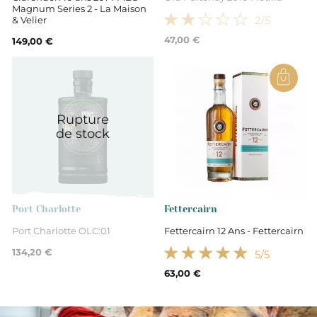
Magnum Series 2 - La Maison
2
/5
& Velier
47,00 €
149,00 €
Rupture
de stock
Port Charlotte
Fettercairn
Port Charlotte OLC:01
Fettercairn 12 Ans - Fettercairn
134,20 €
5
/5
63,00 €