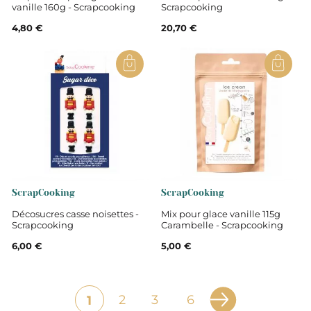
vanille 160g - Scrapcooking
Scrapcooking
4,80 €
20,70 €
ScrapCooking
ScrapCooking
Décosucres casse noisettes -
Mix pour glace vanille 115g
Scrapcooking
Carambelle - Scrapcooking
6,00 €
5,00 €
2
3
6
1