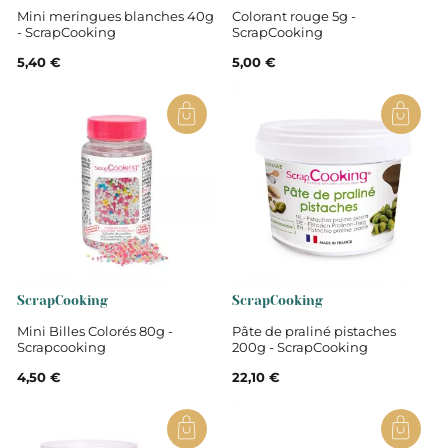
Mini meringues blanches 40g
Colorant rouge 5g -
- ScrapCooking
ScrapCooking
5,40 €
5,00 €
ScrapCooking
ScrapCooking
Mini Billes Colorés 80g -
Pâte de praliné pistaches
Scrapcooking
200g - ScrapCooking
4,50 €
22,10 €