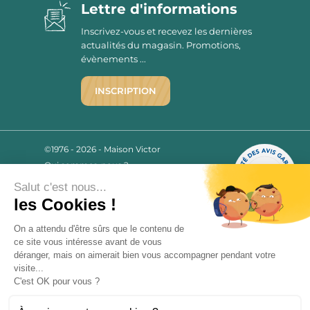
Lettre d'informations
Inscrivez-vous et recevez les dernières
actualités du magasin. Promotions,
évènements ...
INSCRIPTION
©1976 - 2026 - Maison Victor
Qui sommes-nous ?
9.7
/10
Mentions légales
2780 AVIS
Salut c'est nous...
C.G.V.
les Cookies !
Politique de confidentialité
FAQ
On a attendu d'être sûrs que le contenu de
ce site vous intéresse avant de vous
Livraisons
déranger, mais on aimerait bien vous accompagner pendant votre
visite...
C'est OK pour vous ?
Paiement sécurisé