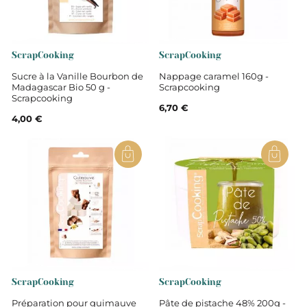
ScrapCooking
ScrapCooking
Sucre à la Vanille Bourbon de
Nappage caramel 160g -
Madagascar Bio 50 g -
Scrapcooking
Scrapcooking
6,70 €
4,00 €
ScrapCooking
ScrapCooking
Préparation pour guimauve
Pâte de pistache 48% 200g -