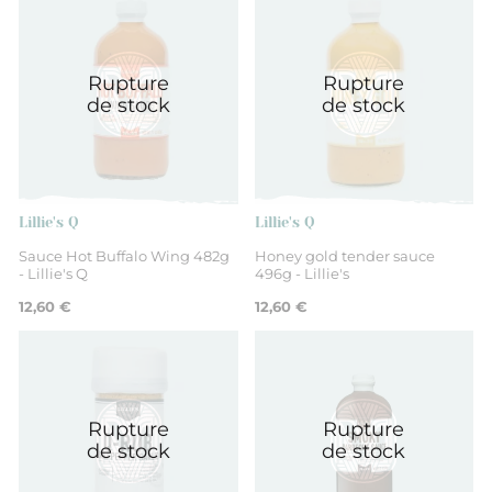
Rupture
Rupture
de stock
de stock
Lillie's Q
Lillie's Q
Sauce Hot Buffalo Wing 482g
Honey gold tender sauce
- Lillie's Q
496g - Lillie's
12,60 €
12,60 €
Rupture
Rupture
de stock
de stock