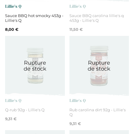
Lillie's Q
Lillie's Q
Sauce BBQ hot smocky 453g -
Sauce BBQ carolina lillie's q
Lillie's Q
453g - Lillie's Q
8,00 €
11,50 €
Rupture
Rupture
de stock
de stock
Lillie's Q
Lillie's Q
Q-rub 92g - Lillie's Q
Rub carolina dirt 92g - Lillie's
Q
9,31 €
9,31 €