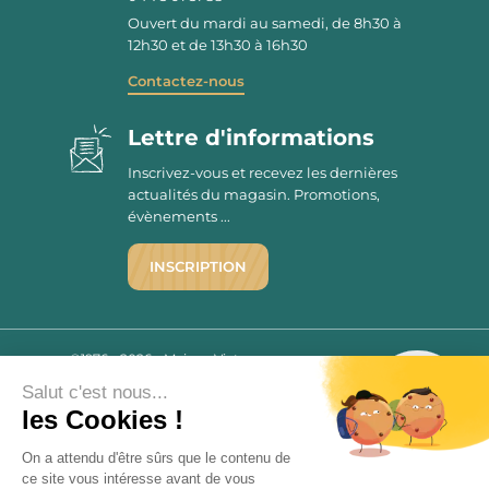
Ouvert du mardi au samedi, de 8h30 à
12h30 et de 13h30 à 16h30
Contactez-nous
Lettre d'informations
Inscrivez-vous et recevez les dernières
actualités du magasin. Promotions,
évènements ...
INSCRIPTION
©1976 - 2026 - Maison Victor
Qui sommes-nous ?
9.7
Salut c'est nous...
/10
Mentions légales
les Cookies !
2780 AVIS
C.G.V.
On a attendu d'être sûrs que le contenu de
Politique de confidentialité
ce site vous intéresse avant de vous
FAQ