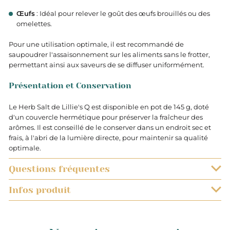
Œufs
: Idéal pour relever le goût des œufs brouillés ou des
omelettes.
Pour une utilisation optimale, il est recommandé de
saupoudrer l'assaisonnement sur les aliments sans le frotter,
permettant ainsi aux saveurs de se diffuser uniformément.
Présentation et Conservation
Le Herb Salt de Lillie's Q est disponible en pot de 145 g, doté
d'un couvercle hermétique pour préserver la fraîcheur des
arômes. Il est conseillé de le conserver dans un endroit sec et
frais, à l'abri de la lumière directe, pour maintenir sa qualité
optimale.
Questions fréquentes
Infos produit
QUELS SONT LES DÉLAIS DE LIVRAISON ?
0.145
Les commandes sont préparées très rapidement. Vous
EST-IL POSSIBLE DE SUIVRE L’EXPÉDITION DE MON COLIS ?
recevrez votre commande dans un délai de 48h à