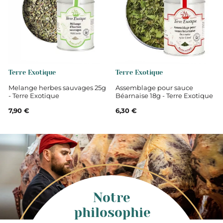
est en statut “en cours de préparation”, il ne vous sera
plus possible de vous modifier.
Terre Exotique
Terre Exotique
Melange herbes sauvages 25g
Assemblage pour sauce
- Terre Exotique
Béarnaise 18g - Terre Exotique
7,90 €
6,30 €
Notre
philosophie