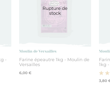
Rupture de
stock
Moulin de Versailles
Mouli
g -
Farine épeautre 1kg - Moulin de
Farin
Versailles
1kg -
6,00 €
3,80 