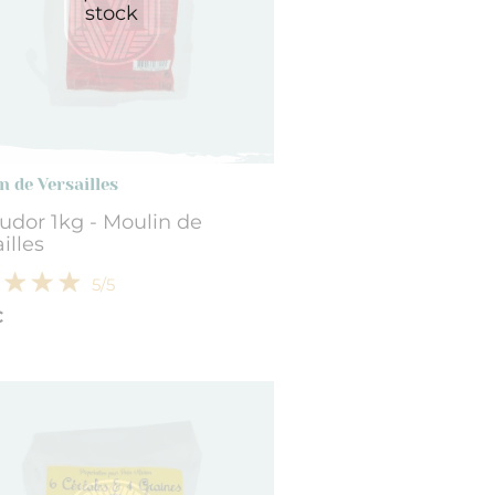
stock
n de Versailles
udor 1kg - Moulin de
illes
5
/5
€