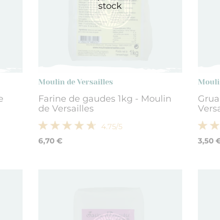
stock
Moulin de Versailles
Mouli
e
Farine de gaudes 1kg - Moulin
Grua
de Versailles
Versa
4.75
/5
6,70 €
3,50 