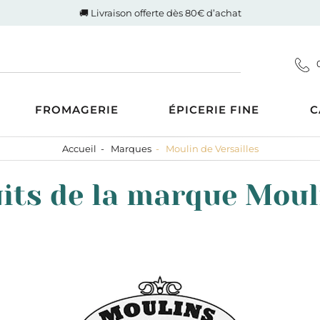
🚚 Livraison offerte dès 80€ d’achat
FROMAGERIE
ÉPICERIE FINE
C
Accueil
Marques
Moulin de Versailles
Coupes
d'Auvergne-Rhône-Alpes
ucrée
Gigot de Drôme-Ardèche
its de la marque Moul
s AOP
Côte de boeuf Charolaise
 et compotes
es au Lait Cru
Poulet fermier de Quentin
ntrecôte
tiner
Nos saucisses maison
usions
Cognac Et Calvados
ranolas et mueslis
, Liqueur Et Crème
ognes, biscottes et pains
crés
zcal Et Cachaca