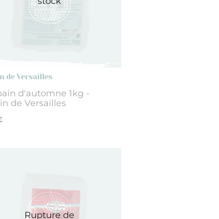
stock
n de Versailles
pain d'automne 1kg -
n de Versailles
€
Rupture de