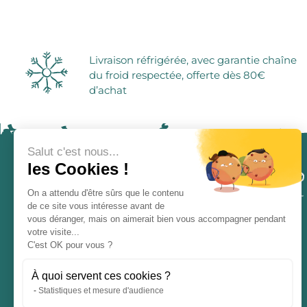
Livraison réfrigérée, avec garantie chaîne
du froid respectée, offerte dès 80€
d’achat
Salut c'est nous...
les Cookies !
On a attendu d'être sûrs que le contenu
de ce site vous intéresse avant de
vous déranger, mais on aimerait bien vous accompagner pendant
votre visite...
ÉPICERIE ATYPIQUE
C'est OK pour vous ?
Entreprise familiale et indépendante
depuis 1976
À quoi servent ces cookies ?
Statistiques et mesure d'audience