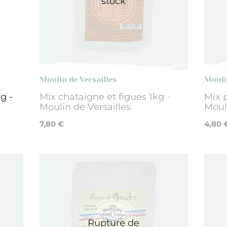
stock
Moulin de Versailles
Mouli
g -
Mix chataigne et figues 1kg -
Mix 
Moulin de Versailles
Mouli
7,80 €
4,80 
Rupture de