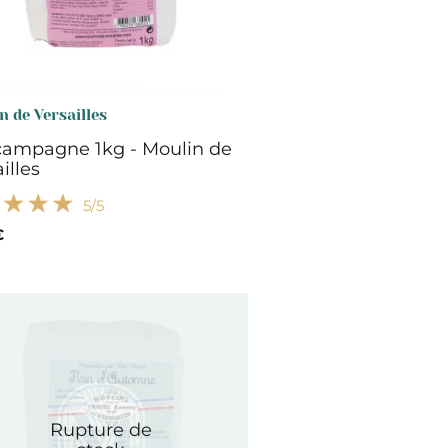
n de Versailles
campagne 1kg - Moulin de
illes
5
/5
€
Rupture de