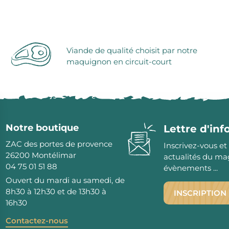
Viande de qualité choisit par notre
maquignon en circuit-court
Notre boutique
Lettre d'in
ZAC des portes de provence
Inscrivez-vous et
26200
Montélimar
actualités du ma
04 75 01 51 88
évènements ...
Ouvert du mardi au samedi, de
8h30 à 12h30 et de 13h30 à
INSCRIPTION
16h30
Contactez-nous