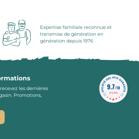
Expertise familiale reconnue et
transmise de génération en
génération depuis 1976
formations
9.7
/10
 recevez les dernières
2779 AVIS
gasin. Promotions,