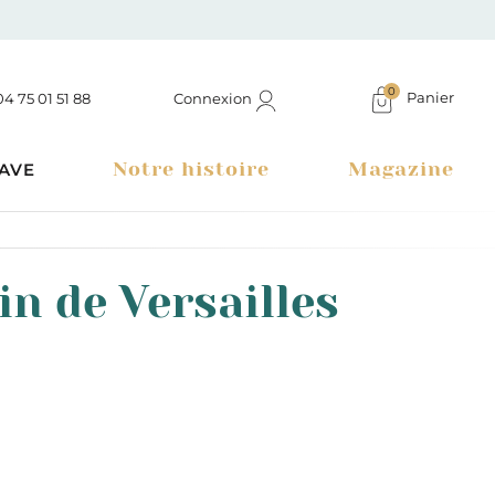
0
Panier
Connexion
04 75 01 51 88
Notre histoire
Magazine
AVE
in de Versailles
Boutique à Montélimar & Epicerie fine en ligne