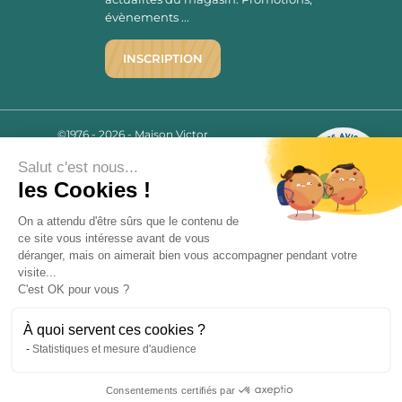
évènements ...
INSCRIPTION
©1976 - 2026 - Maison Victor
Qui sommes-nous ?
9.7
/10
Salut c'est nous...
Mentions légales
2780 AVIS
les Cookies !
C.G.V.
Politique de confidentialité
On a attendu d'être sûrs que le contenu de
FAQ
ce site vous intéresse avant de vous
déranger, mais on aimerait bien vous accompagner pendant votre
Livraisons
visite...
C'est OK pour vous ?
Paiement sécurisé
À quoi servent ces cookies ?
Statistiques et mesure d'audience
« L’abus d’alcool est dangereux pour la santé, à consommer avec
Consentements certifiés par
modération. La vente d’alcool est strictement interdite aux mineurs.
9.7
/10