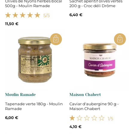
Olives de Nyons herbes bocal
Sachet apéritif olives vertes
500g - Moulin Ramade
200 g - Croc déli Drôme
6,40 €
5
/5
11,50 €
Moulin Ramade
Maison Chabert
Tapenade verte 180g - Moulin
Caviar d'aubergine 90 g -
Ramade
Maison Chabert
6,00 €
1
/5
4,10 €