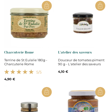
un apéritif convivial à partager en famille. Notre
gamme d'apéritifs conviendra à tous !
Charcuterie Rome
L'atelier des saveurs
Terrine de St Eulalie 180g -
Douceur de tomates piment
Charcuterie Rome
90 g - L'atelier des saveurs
4,10 €
5
/5
4,90 €