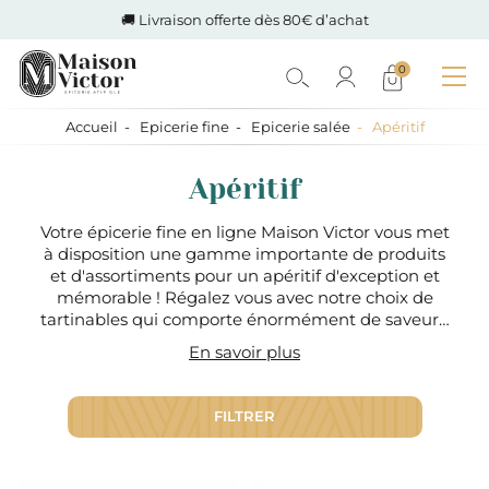
🚚 Livraison offerte dès 80€ d’achat
0
Accueil
Epicerie fine
Epicerie salée
Apéritif
Apéritif
Votre épicerie fine en ligne Maison Victor vous met
à disposition une gamme importante de produits
et d'assortiments pour un apéritif d'exception et
mémorable ! Régalez vous avec notre choix de
tartinables qui comporte énormément de saveurs,
de produits de la mer, de chips de qualité, de
En savoir plus
biscuits apéritifs et de bien d'autres surprises que
vous découvrirez à notre épicerie salée. Sur notre
épicerie salée, nous offrons tout type de produits
FILTRER
qui peuvent être idéals pour un apéritif original en
découvrant de nouvelles saveurs, en recherchant
quelque chose de plus raffiné ou tout simplement