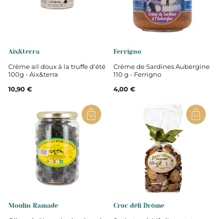
Aix&terra
Ferrigno
Crème ail doux à la truffe d'été
Crème de Sardines Aubergine
100g - Aix&terra
110 g - Ferrigno
10,90 €
4,00 €
Moulin Ramade
Croc déli Drôme