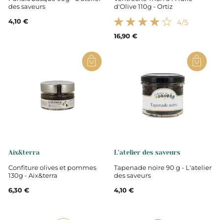
des saveurs
d'Olive 110g - Ortiz
4,10 €
4
/5
16,90 €
Aix&terra
L'atelier des saveurs
Confiture olives et pommes
Tapenade noire 90 g - L'atelier
130g - Aix&terra
des saveurs
6,30 €
4,10 €