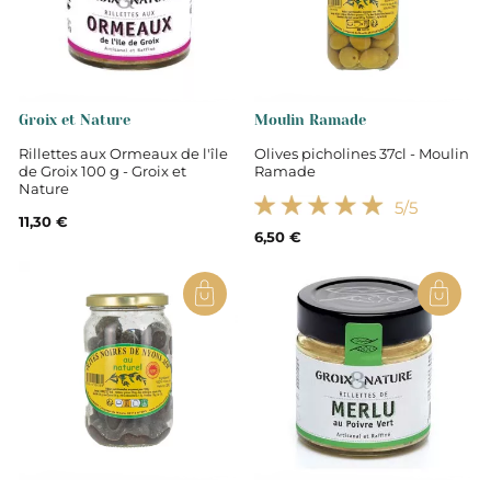
Groix et Nature
Moulin Ramade
Rillettes aux Ormeaux de l'île
Olives picholines 37cl - Moulin
de Groix 100 g - Groix et
Ramade
Nature
5
/5
11,30 €
6,50 €