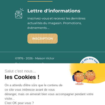
Lettre d'informations
Inscrivez-vous et recevez les dernières
actualités du magasin. Promotions,
évènements ...
INSCRIPTION
©1976 - 2026 - Maison Victor
Qui sommes-nous ?
9.7
/10
Mentions légales
2779 AVIS
Salut c'est nous...
C.G.V.
les Cookies !
Politique de confidentialité
FAQ
On a attendu d'être sûrs que le contenu de
ce site vous intéresse avant de vous
Livraisons
déranger, mais on aimerait bien vous accompagner pendant votre
visite...
C'est OK pour vous ?
Paiement sécurisé