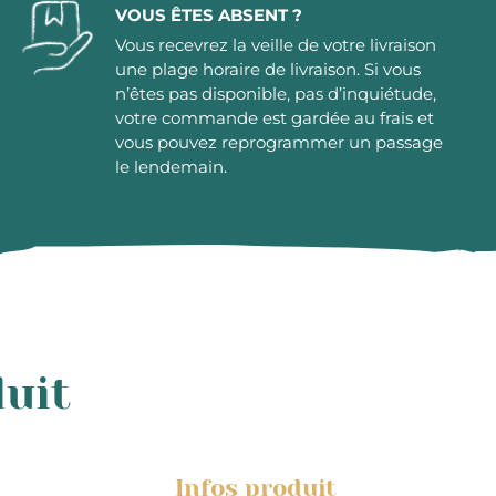
VOUS ÊTES ABSENT ?
Vous recevrez la veille de votre livraison
une plage horaire de livraison. Si vous
n’êtes pas disponible, pas d’inquiétude,
votre commande est gardée au frais et
vous pouvez reprogrammer un passage
le lendemain.
duit
Infos produit