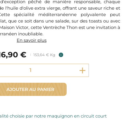
d'exception pêché de manière responsable, chaque
Fromager Affineurs depuis plus de 45 ans
Découvrez + de 3000 références disponibles
l'huile d'olive extra vierge, offrant une saveur riche et
Sélection dans les fermes locales depuis 1976
Découvrez notre sélection de Fromages livrés en 24h
ette spécialité méditerranéenne polyvalente peut
Découvrir notre savoir-faire de maquignon
at, que ce soit dans une salade, sur des toasts ou avec
Sélection par notre sommelier
 Maison Victor, cette Ventrèche Thon est une invitation à
Découvrir
rranéen inoubliable.
En savoir plus
16,90 €
153,64 € Kg
i
AJOUTER AU PANIER
lité choisie par notre maquignon en circuit court