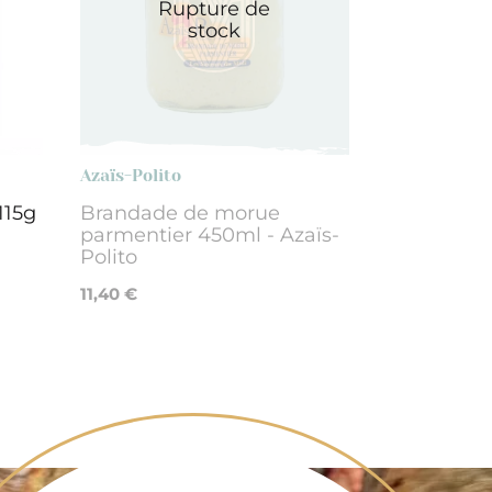
Rupture de
stock
Azaïs-Polito
115g
Brandade de morue
parmentier 450ml - Azaïs-
Polito
11,40 €