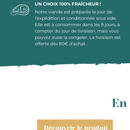
UN CHOIX 100% FRAÎCHEUR !
Notre viande est préparée le jour de
l’expédition et conditionnée sous vide.
Elle est à consommer dans les 9 jours, à
compter du jour de livraison, mais vous
pouvez aussi la congeler. La livraison est
offerte dès 80€ d’achat.
En 
Découvrir le produit