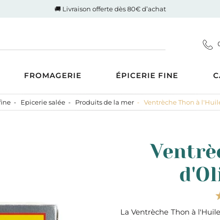
🚚 Livraison offerte dès 80€ d’achat
FROMAGERIE
ÉPICERIE FINE
C
fine
Epicerie salée
Produits de la mer
Ventrèche Thon à l'Huile
Coupes
d'Auvergne-Rhône-Alpes
ucrée
Gigot de Drôme-Ardèche
s AOP
Côte de boeuf Charolaise
 et compotes
Ventrè
es au Lait Cru
Poulet fermier de Quentin
ntrecôte
tiner
Nos saucisses maison
d'Ol
usions
Cognac Et Calvados
ranolas et mueslis
, Liqueur Et Crème
ognes, biscottes et pains
crés
zcal Et Cachaca
La Ventrèche Thon à l'Huile