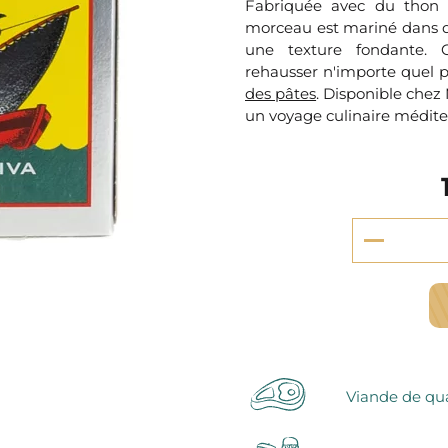
serie et préparations pour dessert
Fabriquée avec du thon 
confiseries
morceau est mariné dans de 
arines
une texture fondante. C
rehausser n'importe quel pl
ocolats chauds
des pâtes
. Disponible chez
un voyage culinaire médite
Viande de qua