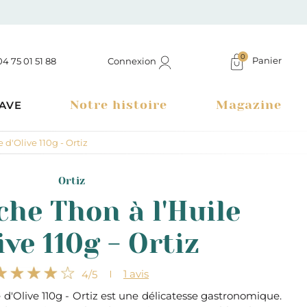
0
Panier
Connexion
04 75 01 51 88
Notre histoire
Magazine
AVE
 d'Olive 110g - Ortiz
Ortiz
che Thon à l'Huile
ive 110g - Ortiz
1
avis
4
/5
 d'Olive 110g - Ortiz est une délicatesse gastronomique.
Boutique à Montélimar & Epicerie fine en ligne