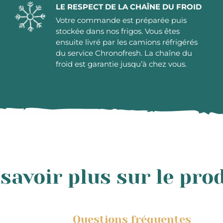
LE RESPECT DE LA CHAÎNE DU FROID
Votre commande est préparée puis
stockée dans nos frigos. Vous êtes
ensuite livré par les camions réfrigérés
du service Chronofresh. La chaîne du
froid est garantie jusqu’à chez vous.
savoir plus sur le pro
Questions fréquentes