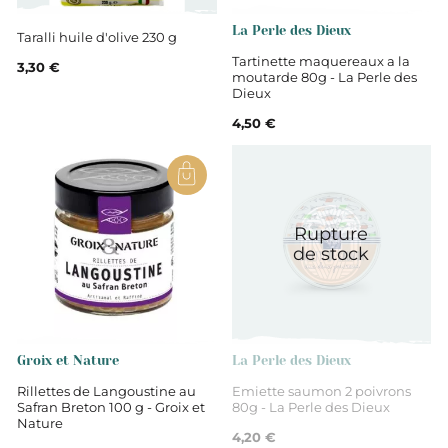
Tapenades
La Perle des Dieux
Taralli huile d'olive 230 g
Tartinette maquereaux a la
3,30 €
moutarde 80g - La Perle des
Dieux
4,50 €
Rupture
de stock
Groix et Nature
La Perle des Dieux
Rillettes de Langoustine au
Emiette saumon 2 poivrons
Safran Breton 100 g - Groix et
80g - La Perle des Dieux
Nature
4,20 €