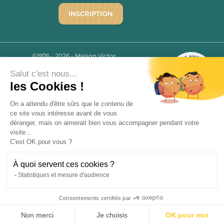
INSCRIPTION
©1976 - 2026 - Maison Victor
Qui sommes-nous ?
9.7
/10
Salut c'est nous...
Mentions légales
2780 AVIS
les Cookies !
C.G.V.
Politique de confidentialité
On a attendu d'être sûrs que le contenu de
FAQ
ce site vous intéresse avant de vous
déranger, mais on aimerait bien vous accompagner pendant votre
Livraisons
visite...
C'est OK pour vous ?
Paiement sécurisé
À quoi servent ces cookies ?
Statistiques et mesure d'audience
« L’abus d’alcool est dangereux pour la santé, à consommer avec
Consentements certifiés par
modération. La vente d’alcool est strictement interdite aux mineurs.
9.7
/10
»
2780 avis
Non merci
Je choisis
OK pour moi