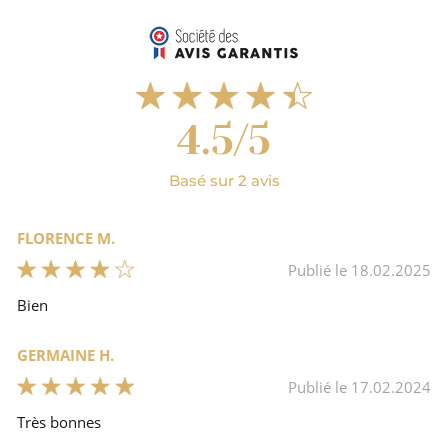
France
Auvergne Rhône-Alpes
Drôme
4.5/5
Basé sur 2 avis
96% Olives, sel, 3% herbes de Provence
( Romarin, Thym, Basilic, Marjolaine, Sariette ), huile
d'olive.
FLORENCE M.
Publié le 18.02.2025
Non
Bien
Olives
GERMAINE H.
Publié le 17.02.2024
Très bonnes