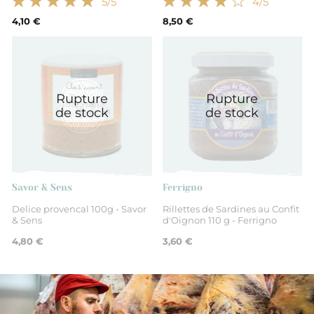
5
/5
4
/5
4,10 €
8,50 €
Rupture
Rupture
de stock
de stock
Savor & Sens
Ferrigno
Delice provencal 100g - Savor
Rillettes de Sardines au Confit
& Sens
d'Oignon 110 g - Ferrigno
4,80 €
3,60 €