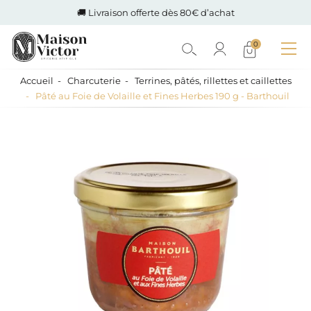
🚚 Livraison offerte dès 80€ d’achat
0
Accueil
Charcuterie
Terrines, pâtés, rillettes et caillettes
Pâté au Foie de Volaille et Fines Herbes 190 g - Barthouil