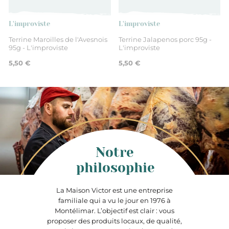
L'improviste
L'improviste
Terrine Maroilles de l'Avesnois
Terrine Jalapenos porc 95g -
95g - L'improviste
L'improviste
5,50 €
5,50 €
Notre
philosophie
La Maison Victor est une entreprise
familiale qui a vu le jour en 1976 à
Montélimar. L’objectif est clair : vous
proposer des produits locaux, de qualité,