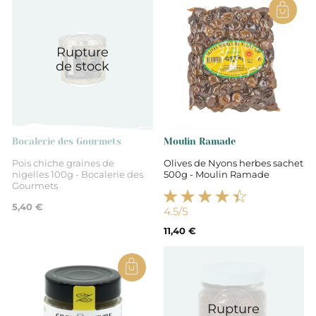
France
Rupture
Provence-Alpes-Côte d'Azur
de stock
Vaucluse
Haricots rouges 30,5% (haricots, eau,
Bocalerie des Gourmets
Moulin Ramade
sel), oignons 16,7%, poivrons 13,9%, aubergine 11,1%,
Pois chiche graines de
Olives de Nyons herbes sachet
huile de colza, maïs 5,8% (maïs, eau, sucre), concentré
nigelles 100g - Bocalerie des
500g - Moulin Ramade
de tomates 4%, vinaigre, oignon en poudre, sel de
Gourmets
Guérande, épices 1,2%, ail, persil.
5,40 €
4.5
/5
11,40 €
Non
Tartinables
Rupture