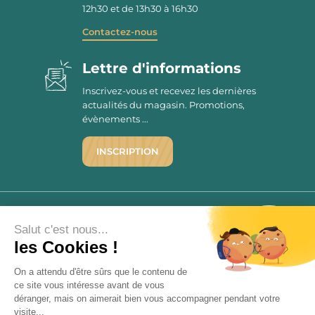
12h30 et de 13h30 à 16h30
Contactez-nous
Lettre d'informations
Inscrivez-vous et recevez les dernières
actualités du magasin. Promotions,
évènements ...
INSCRIPTION
©1976 - 2026 - Maison Victor
Qui sommes-nous ?
9.7
Salut c'est nous...
/10
Mentions légales
les Cookies !
2779 AVIS
C.G.V.
On a attendu d'être sûrs que le contenu de
Politique de confidentialité
ce site vous intéresse avant de vous
FAQ
déranger, mais on aimerait bien vous accompagner pendant votre
Livraisons
visite...