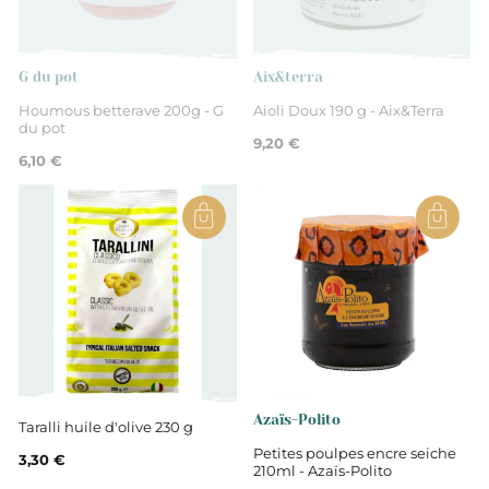
Ain
Tartinables
G du pot
Aix&terra
Houmous betterave 200g - G
Aioli Doux 190 g - Aix&Terra
du pot
9,20 €
6,10 €
Azaïs-Polito
Taralli huile d'olive 230 g
Petites poulpes encre seiche
3,30 €
210ml - Azaïs-Polito