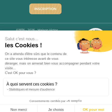
INSCRIPTION
©1976 - 2026 - Maison Victor
Qui sommes-nous ?
9.7
/10
Salut c'est nous...
Mentions légales
2780 AVIS
les Cookies !
C.G.V.
Politique de confidentialité
On a attendu d'être sûrs que le contenu de
FAQ
ce site vous intéresse avant de vous
déranger, mais on aimerait bien vous accompagner pendant votre
Livraisons
visite...
C'est OK pour vous ?
Paiement sécurisé
À quoi servent ces cookies ?
Statistiques et mesure d'audience
« L’abus d’alcool est dangereux pour la santé, à consommer avec
Consentements certifiés par
modération. La vente d’alcool est strictement interdite aux mineurs.
9.7
/10
»
2780 avis
Non merci
Je choisis
OK pour moi