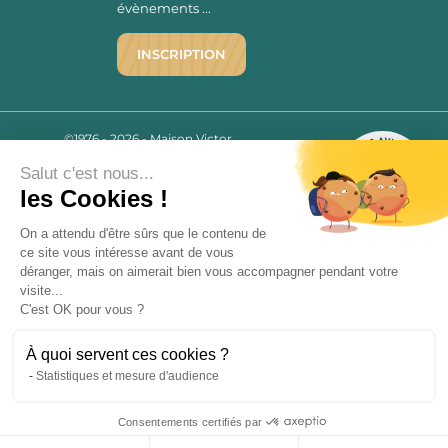
évènements ...
INSCRIPTION
©1976 - 2026 - Maison Victor
Qui sommes-nous ?
9.7
/10
Salut c'est nous...
Mentions légales
2779 AVIS
les Cookies !
C.G.V.
Politique de confidentialité
On a attendu d'être sûrs que le contenu de
ce site vous intéresse avant de vous
FAQ
déranger, mais on aimerait bien vous accompagner pendant votre
Livraisons
visite...
C'est OK pour vous ?
Paiement sécurisé
À quoi servent ces cookies ?
Statistiques et mesure d'audience
« L’abus d’alcool est dangereux pour la santé, à consommer avec
Consentements certifiés par
modération. La vente d’alcool est strictement interdite aux mineurs.
9.7
/10
»
2779 avis