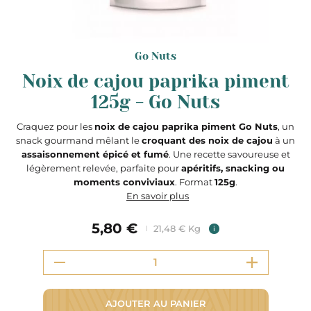
Go Nuts
Noix de cajou paprika piment
125g - Go Nuts
Craquez pour les
noix de cajou paprika piment Go Nuts
, un
snack gourmand mêlant le
croquant des noix de cajou
à un
assaisonnement épicé et fumé
. Une recette savoureuse et
légèrement relevée, parfaite pour
apéritifs, snacking ou
moments conviviaux
. Format
125g
.
En savoir plus
5,80 €
21,48 € Kg
i
AJOUTER AU PANIER