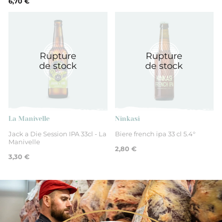
6,70 €
Rupture
Rupture
de stock
de stock
La Manivelle
Ninkasi
Jack a Die Session IPA 33cl - La
Biere french ipa 33 cl 5.4°
Manivelle
2,80 €
3,30 €