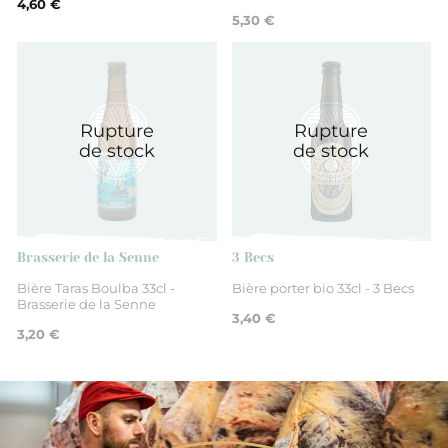
4,60 €
5,30 €
Rupture
Rupture
de stock
de stock
Brasserie de la Senne
3 Becs
Bière Taras Boulba 33cl -
Bière porter bio 33cl - 3 Becs
Brasserie de la Senne
3,40 €
3,20 €