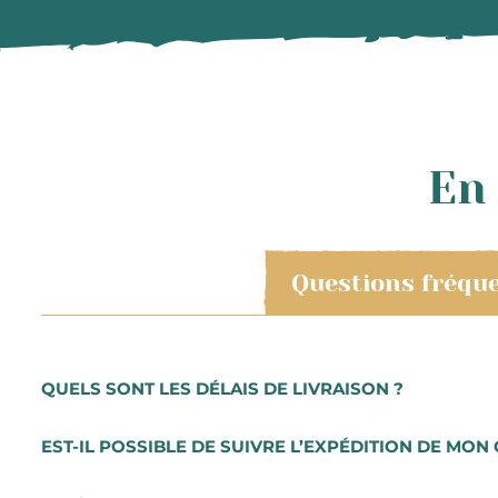
En 
Questions fréqu
QUELS SONT LES DÉLAIS DE LIVRAISON ?
Les livraisons à température ambiante sont prises en 
EST-IL POSSIBLE DE SUIVRE L’EXPÉDITION DE MON 
colis.
Les préparations de commande se font du mardi au ven
Lorsque vous aurez procédé au paiement de votre comma