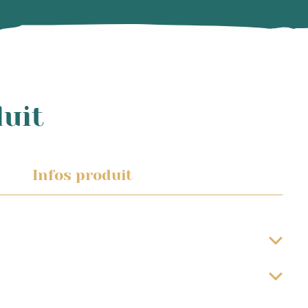
duit
Infos produit
délai de 48h à compter de la date d’expédition du
.
mmande sur votre espace client. Vous serez également