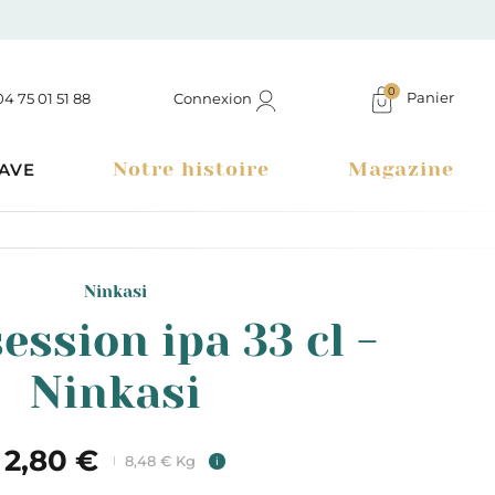
0
Panier
Connexion
04 75 01 51 88
Notre histoire
Magazine
AVE
Ninkasi
ession ipa 33 cl -
Ninkasi
2,80 €
8,48 € Kg
i
Boutique à Montélimar & Epicerie fine en ligne