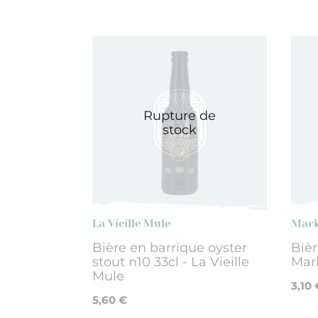
Rupture de
stock
La Vieille Mule
Mar
Bière en barrique oyster
Bièr
stout n10 33cl - La Vieille
Mar
Mule
3,10 
5,60 €