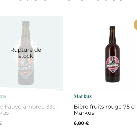
Rupture de
stock
kus
Markus
e Fauve ambrée 33cl -
Bière fruits rouge 75 cl 
kus
Markus
€
6,80 €