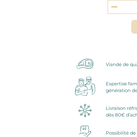
serie et préparations pour dessert
confiseries
arines
ocolats chauds
Viande de qua
Expertise fam
génération de
Livraison réfr
dès 80€ d’ac
Possibilité de