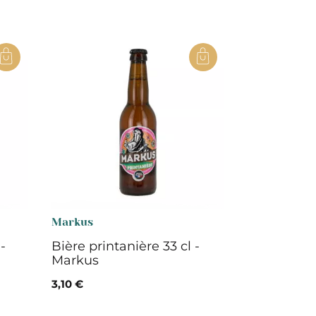
Markus
-
Bière printanière 33 cl -
Markus
3,10 €