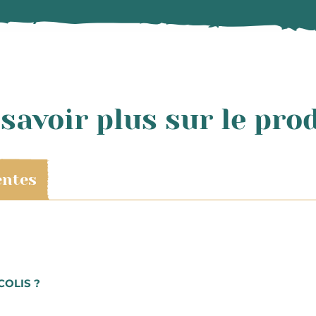
savoir plus sur le pro
entes
charge par Colissimo. Vous recevrez votre commande dans un 
COLIS ?
dredi et les livraisons de commande du mercredi au samedi
nde, il vous sera possible de suivre l’avancée de votre co