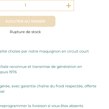
Fromager Affineurs depuis plus de 45 ans
Découvrez + de 3000 références disponibles
Sélection dans les fermes locales depuis 1976
Découvrez notre sélection de Fromages livrés en 24h
Découvrir notre savoir-faire de maquignon
Sélection par notre sommelier
AJOUTER AU PANIER
Découvrir
Rupture de stock
lité choisie par notre maquignon en circuit court
iliale reconnue et transmise de génération en
puis 1976
igérée, avec garantie chaîne du froid respectée, offerte
hat
 reprogrammer la livraison si vous êtes absents