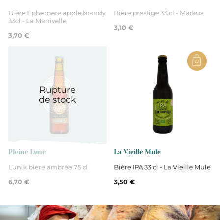
Bière Ephemere apple brandy
Bière prestige 33 cl - Markus
33cl - La Manivelle
3,10 €
3,70 €
Rupture
de stock
Pleine Lune
La Vieille Mule
Lunik biere ambrée 75 cl
Bière IPA 33 cl - La Vieille Mule
6,70 €
3,50 €