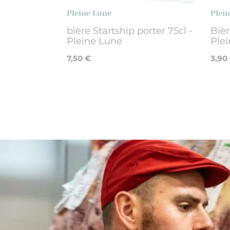
Pleine Lune
Plei
bière Startship porter 75cl -
Bièr
Pleine Lune
Ple
7,50 €
3,90