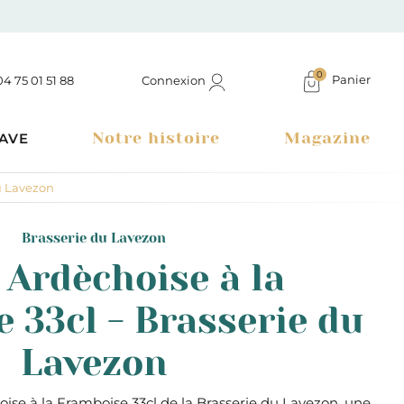
0
Panier
Connexion
04 75 01 51 88
Notre histoire
Magazine
AVE
du Lavezon
Brasserie du Lavezon
 Ardèchoise à la
 33cl - Brasserie du
Lavezon
Boutique à Montélimar & Epicerie fine en ligne
ise à la Framboise 33cl de la Brasserie du Lavezon, une