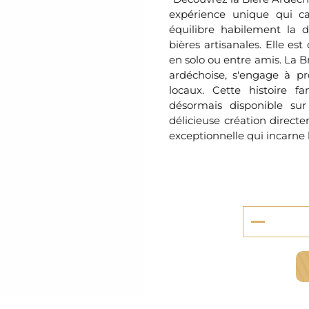
serie et préparations pour dessert
expérience unique qui cap
confiseries
équilibre habilement la 
arines
bières artisanales. Elle es
en solo ou entre amis. La B
ocolats chauds
ardéchoise, s'engage à pr
locaux. Cette histoire f
désormais disponible su
délicieuse création directe
exceptionnelle qui incarne l