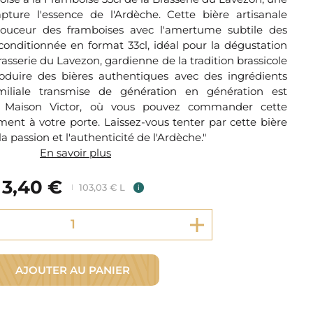
Fromager Affineurs depuis plus de 45 ans
Découvrez + de 3000 références disponibles
ture l'essence de l'Ardèche. Cette bière artisanale
Sélection dans les fermes locales depuis 1976
Découvrez notre sélection de Fromages livrés en 24h
douceur des framboises avec l'amertume subtile des
t conditionnée en format 33cl, idéal pour la dégustation
Découvrir notre savoir-faire de maquignon
Sélection par notre sommelier
rasserie du Lavezon, gardienne de la tradition brassicole
oduire des bières authentiques avec des ingrédients
Découvrir
amiliale transmise de génération en génération est
r Maison Victor, où vous pouvez commander cette
ment à votre porte. Laissez-vous tenter par cette bière
a passion et l'authenticité de l'Ardèche."
En savoir plus
3,40 €
103,03 € L
i
AJOUTER AU PANIER