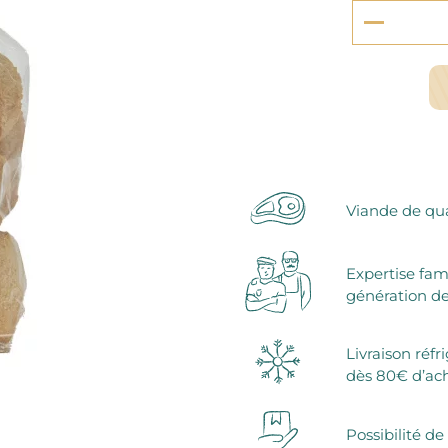
serie et préparations pour dessert
confiseries
arines
ocolats chauds
Viande de qua
Expertise fam
génération de
Livraison réfr
dès 80€ d’ac
Possibilité de