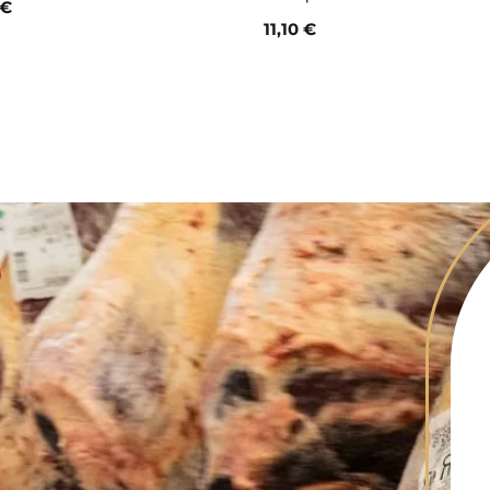
 €
11,10 €