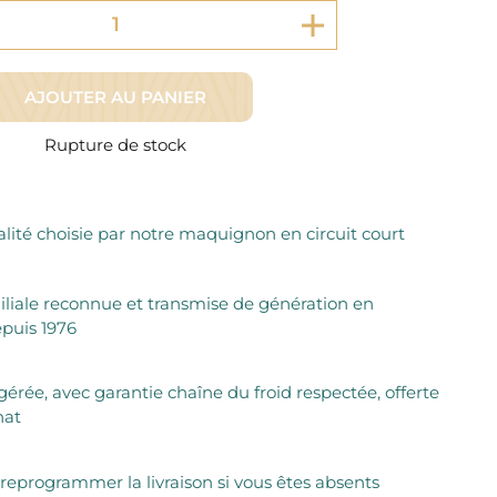
Fromager Affineurs depuis plus de 45 ans
Découvrez + de 3000 références disponibles
Sélection dans les fermes locales depuis 1976
Découvrez notre sélection de Fromages livrés en 24h
Découvrir notre savoir-faire de maquignon
Sélection par notre sommelier
AJOUTER AU PANIER
Découvrir
Rupture de stock
lité choisie par notre maquignon en circuit court
iliale reconnue et transmise de génération en
puis 1976
igérée, avec garantie chaîne du froid respectée, offerte
hat
 reprogrammer la livraison si vous êtes absents