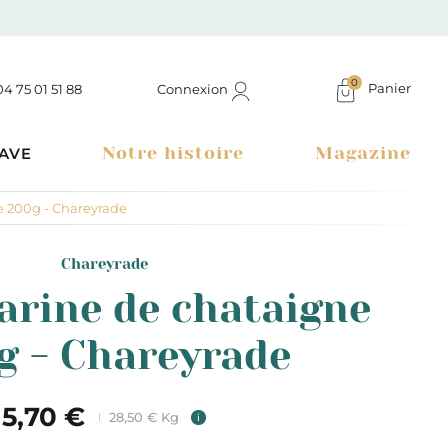
0
Panier
Connexion
04 75 01 51 88
Notre histoire
Magazine
AVE
e 200g - Chareyrade
Chareyrade
farine de chataigne
g - Chareyrade
5,70 €
28,50 € Kg
i
Boutique à Montélimar & Epicerie fine en ligne