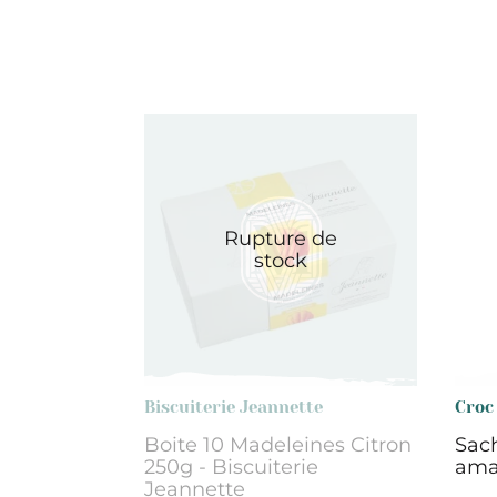
Rupture de
stock
Biscuiterie Jeannette
Croc
Boite 10 Madeleines Citron
Sach
250g - Biscuiterie
ama
Jeannette