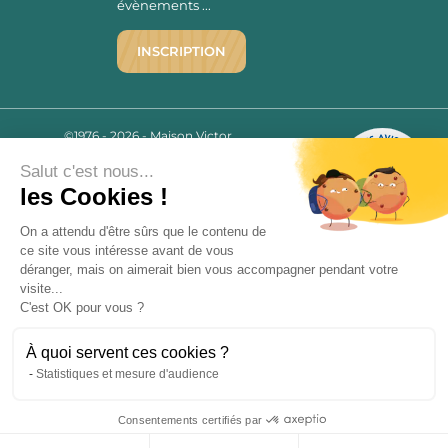
évènements ...
INSCRIPTION
©1976 - 2026 - Maison Victor
Qui sommes-nous ?
9.7
/10
Salut c'est nous...
Mentions légales
2780 AVIS
les Cookies !
C.G.V.
Politique de confidentialité
On a attendu d'être sûrs que le contenu de
FAQ
ce site vous intéresse avant de vous
déranger, mais on aimerait bien vous accompagner pendant votre
Livraisons
visite...
C'est OK pour vous ?
Paiement sécurisé
À quoi servent ces cookies ?
Statistiques et mesure d'audience
« L’abus d’alcool est dangereux pour la santé, à consommer avec
Consentements certifiés par
modération. La vente d’alcool est strictement interdite aux mineurs.
9.7
/10
»
2780 avis