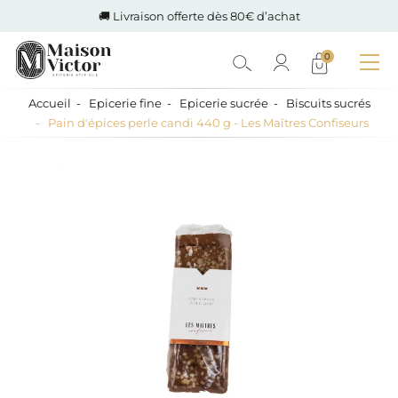
🚚 Livraison offerte dès 80€ d’achat
0
Accueil
Epicerie fine
Epicerie sucrée
Biscuits sucrés
Pain d'épices perle candi 440 g - Les Maîtres Confiseurs