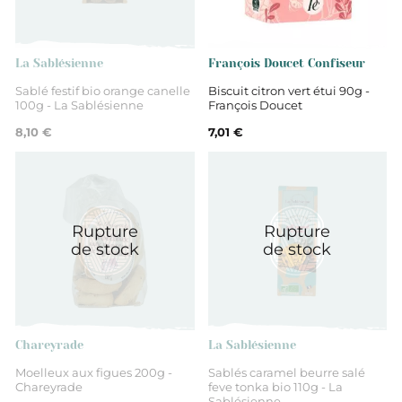
La Sablésienne
François Doucet Confiseur
Sablé festif bio orange canelle
Biscuit citron vert étui 90g -
100g - La Sablésienne
François Doucet
8,10 €
7,01 €
Rupture
Rupture
de stock
de stock
Chareyrade
La Sablésienne
Moelleux aux figues 200g -
Sablés caramel beurre salé
Chareyrade
feve tonka bio 110g - La
Sablésienne