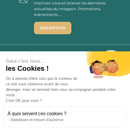
Inscrivez-vous et recevez les dernières
actualités du magasin. Promotions,
évènements ...
INSCRIPTION
©1976 - 2026 - Maison Victor
Qui sommes-nous ?
9.7
Salut c'est nous...
/10
Mentions légales
les Cookies !
2780 AVIS
C.G.V.
On a attendu d'être sûrs que le contenu de
Politique de confidentialité
ce site vous intéresse avant de vous
FAQ
déranger, mais on aimerait bien vous accompagner pendant votre
Livraisons
visite...
C'est OK pour vous ?
Paiement sécurisé
À quoi servent ces cookies ?
Statistiques et mesure d'audience